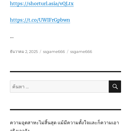
https://shorturl.asia/vQLtx
https://t.co/UWIFrGpbwn
…
เขียน
หมวด
ป้าย
ธันวาคม 2, 2025
ssgame666
ssgame666
เมื่อ
หมู่
กำกับ
ค้นห
ค้นหา:
ความอุตสาหะไม่สิ้นสุด แม้มีความตั้งใจและก็ความเอา
จริงเอาจัง