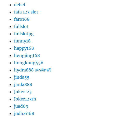
debet
fafa 123 slot
faro168
fullslot
fullslotpg
funny18
happy168
hengjing168
hongkong456
hydra888 เครดิตฟรี
jinda55
jinda888
Joker123
Joker123th
juad69
judhai168