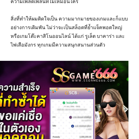
ความเพลิดเพลินที่ไม่เหมือนใคร
สิ่งที่ทำให้ผมติดใจเป็น ความมากมายของเกมและก็แบบ
อย่างการเดิมพัน ไม่ว่าจะเป็นสล็อตที่ย้ำแจ็คพอตใหญ่
หรือเกมโต๊ะคาสิโนออนไลน์ ได้แก่ รูเล็ต บาคาร่า และ
ไพ่เสือมังกร ทุกเกมมีความสนุกสนานส่วนตัว