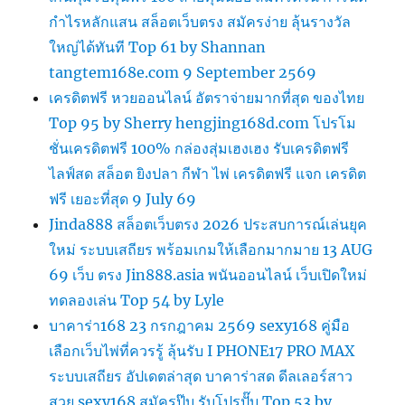
กำไรหลักแสน สล็อตเว็บตรง สมัครง่าย ลุ้นรางวัล
ใหญ่ได้ทันที Top 61 by Shannan
tangtem168e.com 9 September 2569
เครดิตฟรี หวยออนไลน์ อัตราจ่ายมากที่สุด ของไทย
Top 95 by Sherry hengjing168d.com โปรโม
ชั่นเครดิตฟรี 100% กล่องสุ่มเฮงเฮง รับเครดิตฟรี
ไลฟ์สด สล็อต ยิงปลา กีฬา ไพ่ เครดิตฟรี แจก เครดิต
ฟรี เยอะที่สุด 9 July 69
Jinda888 สล็อตเว็บตรง 2026 ประสบการณ์เล่นยุค
ใหม่ ระบบเสถียร พร้อมเกมให้เลือกมากมาย 13 AUG
69 เว็บ ตรง Jin888.asia พนันออนไลน์ เว็บเปิดใหม่
ทดลองเล่น Top 54 by Lyle
บาคาร่า168 23 กรกฎาคม 2569 sexy168 คู่มือ
เลือกเว็บไพ่ที่ควรรู้ ลุ้นรับ I PHONE17 PRO MAX
ระบบเสถียร อัปเดตล่าสุด บาคาร่าสด ดีลเลอร์สาว
สวย sexy168 สมัครปุ๊บ รับโปรปั๊บ Top 53 by