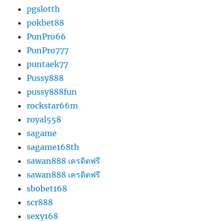
pgslotth
pokbet88
PunPro66
PunPro777
puntaek77
Pussy888
pussy888fun
rockstar66m
royal558
sagame
sagame168th
sawan888 เครดิตฟรี
sawan888 เครดิตฟรี
sbobet168
scr888
sexy168