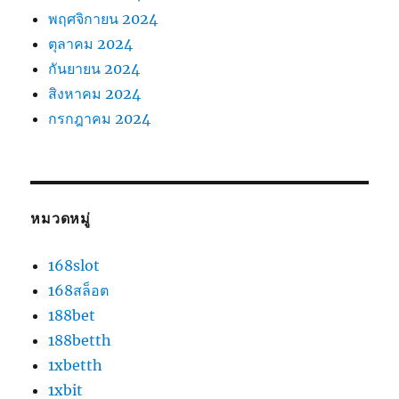
พฤศจิกายน 2024
ตุลาคม 2024
กันยายน 2024
สิงหาคม 2024
กรกฎาคม 2024
หมวดหมู่
168slot
168สล็อต
188bet
188betth
1xbetth
1xbit