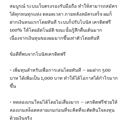
สมบูรณ์ ระบบเว็บตรงรองรับมือถือ ทำให้สามารถสมัคร
ได้ทุกหนทุกแห่ง ตลอดเวลา ภายหลังสมัครเสร็จ ผมก็
ฝากเงินหนแรกโดยทันที ระบบก็ปรับโบนัส เครดิตฟรี
100% ให้โดยอัตโนมัติ ขณะนั้นรู้สึกตื่นเต้นมาก
เนื่องจากเงินทุนของผมมากขึ้นเท่าตัวโดยทันที
ข้อดีที่พบจากโบนัสเครดิตฟรี
• เพิ่มทุนสำหรับเพื่อการเล่นโดยทันที – ผมฝาก 500
บาท ได้เพิ่มเป็น 1,000 บาท ทำให้ได้โอกาสได้กำไรมาก
ขึ้น
• ทดลองเกมใหม่ได้โดยไม่เสี่ยงมาก – เครดิตฟรีช่วยให้
ลองเกมสล็อตหลายเกมก่อนที่จะคิดที่จะตัดสินใจลงทุน
ด้วยเงินจริง