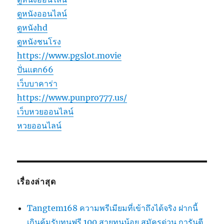
ดูหนังออนไลน์
ดูหนังhd
ดูหนังชนโรง
https://www.pgslot.movie
ปั่นแตก66
เว็บบาคาร่า
https://www.punpro777.us/
เว็บหวยออนไลน์
หวยออนไลน์
เรื่องล่าสุด
Tangtem168 ความพรีเมียมที่เข้าถึงได้จริง ฝากนี้
เกินคุ้มรับทุนฟรี 100 สายทุนน้อย สมัครด่วน การันตี