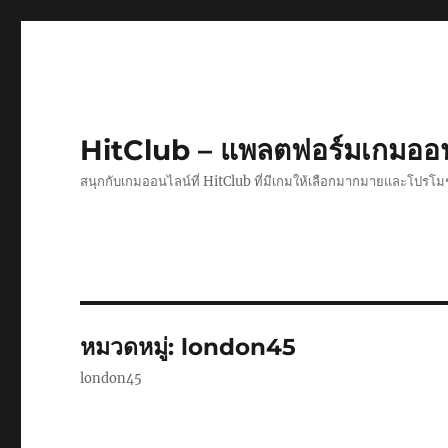
HitClub – แพลตฟอร์มเกมออนไลน
สนุกกับเกมออนไลน์ที่ HitClub ที่มีเกมให้เลือกมากมายและโปรโมชั่
หมวดหมู่:
london45
london45