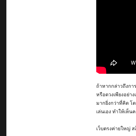
ถ้าหากกล่าวถึงการ
หรือดวงเพียงอย่าง
มากยิ่งกว่าที่คิด 
เล่นเอง ทำให้เห็นค
เว็บตรงค่ายใหญ่ ส