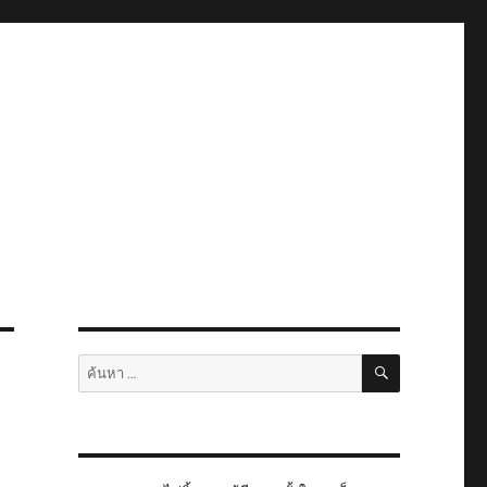
ค้นหา
ค้นหา: