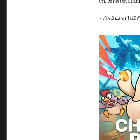
เว็บไซต์ที่ใช้ระบบ
• เบิกเงินง่าย ไม่