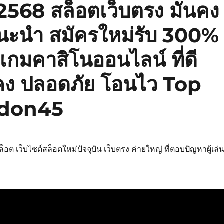
68 สล็อตเว็บตรง มั่นคง
นะนำ สมัครใหม่รับ 300%
เกมคาสิโนออนไลน์ ที่ดี
นคง ปลอดภัย โอนไว Top
ndon45
ล็อต เว็บไซต์สล็อตใหม่ปัจจุบัน เว็บตรง ค่ายใหญ่ ที่ตอบปัญหาผู้เล่