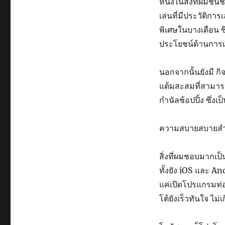
หนึ่งในสิ่งที่ผมชื
เล่นที่มีประวัติกา
พิเศษในบางเดือน ซ
ประโยชน์ด้านการเง
นอกจากนั้นยังมี ก
แต้มสะสมที่สามารถ
กำนัลช้อปปิ้ง ซึ่งเ
ความสบายสบายสำห
สิ่งที่ผมชอบมากเป
ทั้งยัง iOS และ An
แค่เปิดโปรแกรมท่อ
โต้ยังเร็วทันใจ ไม่เ