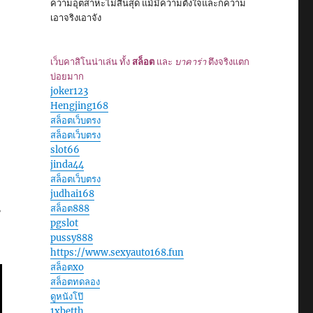
ความอุตสาหะไม่สิ้นสุด แม้มีความตั้งใจและก็ความ
เอาจริงเอาจัง
เว็บคาสิโนน่าเล่น ทั้ง
สล็อต
และ
บาคาร่า
ตึงจริงแตก
บ่อยมาก
joker123
Hengjing168
สล็อตเว็บตรง
สล็อตเว็บตรง
slot66
jinda44
สล็อตเว็บตรง
judhai168
น
สล็อต888
pgslot
pussy888
https://www.sexyauto168.fun
สล็อตxo
สล็อตทดลอง
ดูหนังโป๊
1xbetth