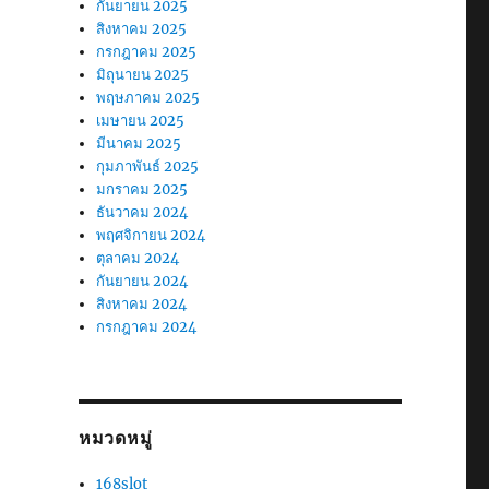
กันยายน 2025
สิงหาคม 2025
กรกฎาคม 2025
มิถุนายน 2025
พฤษภาคม 2025
เมษายน 2025
มีนาคม 2025
กุมภาพันธ์ 2025
มกราคม 2025
ธันวาคม 2024
พฤศจิกายน 2024
ตุลาคม 2024
กันยายน 2024
สิงหาคม 2024
กรกฎาคม 2024
หมวดหมู่
168slot