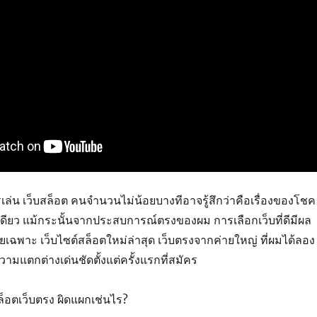
เล่น เว็บสล็อต คนจำนวนไม่น้อยบางทีอาจรู้สึกว่าคือเรื่องของโชค
เดียว แม้กระนั้นจากประสบการณ์ตรงของผม การเลือกเว็บที่ดีมีผล
โดยเฉพาะ เว็บไซต์สล็อตใหม่ล่าสุด เว็บตรงจากค่ายใหญ่ ที่ผมได้ลอง
วามแตกต่างเด่นชัดตั้งแต่ครั้งแรกที่สมัคร
ล็อตเว็บตรง ผิดแผกเช่นไร?