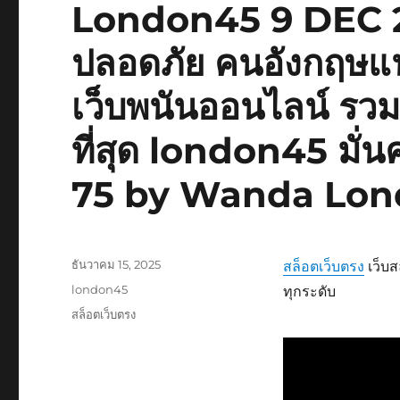
London45 9 DEC 25
ปลอดภัย คนอังกฤษแ
เว็บพนันออนไลน์ รวม
ที่สุด london45 มั่
75 by Wanda Lo
เขียน
ธันวาคม 15, 2025
สล็อตเว็บตรง
เว็บส
เมื่อ
หมวด
london45
ทุกระดับ
หมู่
ป้าย
สล็อตเว็บตรง
กำกับ