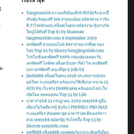
เรื่องล่าสุด
ี
Tangtem168 ความพรีเมียมที่เข้าถึงได้จริง ฝากนี้
เกินคุ้มรับทุนฟรี 100 สายทุนน้อย สมัครด่วน การัน
ร
ตี กำไรหลักแสน สล็อตเว็บตรง สมัครง่าย ลุ้นรางวัล
ใหญ่ได้ทันที Top 61 by Shannan
้
tangtem168e.com 9 September 2569
เครดิตฟรี หวยออนไลน์ อัตราจ่ายมากที่สุด ของ
ไทย Top 95 by Sherry hengjing168d.com
โปรโมชั่นเครดิตฟรี 100% กล่องสุ่มเฮงเฮง รับ
เครดิตฟรี ไลฟ์สด สล็อต ยิงปลา กีฬา ไพ่ เครดิตฟรี
ม
แจก เครดิตฟรี เยอะที่สุด 9 July 69
Jinda888 สล็อตเว็บตรง 2026 ประสบการณ์เล่น
ยุคใหม่ ระบบเสถียร พร้อมเกมให้เลือกมากมาย 13
AUG 69 เว็บ ตรง Jin888.asia พนันออนไลน์ เว็บ
เปิดใหม่ ทดลองเล่น Top 54 by Lyle
บาคาร่า168 23 กรกฎาคม 2569 sexy168 คู่มือ
เลือกเว็บไพ่ที่ควรรู้ ลุ้นรับ I PHONE17 PRO MAX
ระบบเสถียร อัปเดตล่าสุด บาคาร่าสด ดีลเลอร์สาว
สวย sexy168 สมัครปุ๊บ รับโปรปั๊บ Top 53 by
Sherrie sexy168c.com
พุซซี่888 สล็อต888 แพลตฟอร์มเกมระดับพรีเมียม