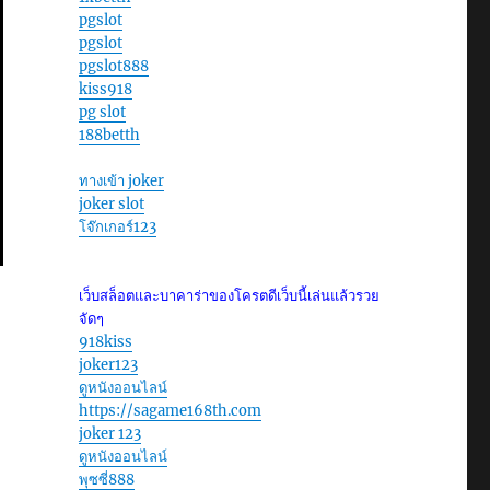
pgslot
pgslot
pgslot888
kiss918
pg slot
188betth
ทางเข้า joker
joker slot
โจ๊กเกอร์123
เว็บสล็อตและบาคาร่าของโครตดีเว็บนี้เล่นแล้วรวย
จัดๆ
918kiss
joker123
ดูหนังออนไลน์
https://sagame168th.com
joker 123
ดูหนังออนไลน์
พุซซี่888