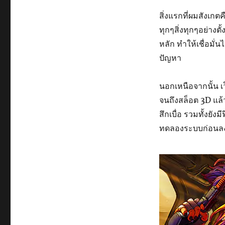
สิ่งแรกที่ผมสังเกตค
ทุกๆสิ่งทุกๆอย่าง
หลัก ทำให้เชื่อมั่นไ
ปัญหา
นอกเหนือจากนั้น เ
จนถึงสล็อต 3D แล้ว
สึกเบื่อ รวมทั้งย
ทดลองระบบก่อนลง