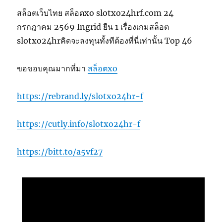
สล็อตเว็บไทย สล็อตxo slotxo24hrf.com 24
กรกฎาคม 2569 Ingrid ยืน 1 เรื่องเกมสล็อต
slotxo24hrคิดจะลงทุนทั้งทีต้องที่นี่เท่านั้น Top 46
ขอขอบคุณมากที่มา
สล็อตxo
https://rebrand.ly/slotxo24hr-f
https://cutly.info/slotxo24hr-f
https://bitt.to/a5vf27