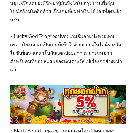
หมุนฟรีๆแถมยังมีฟีพบร์สู้กับสิงโตในกรุงโรมเพื่อลุ้น
โบนัสก้อนโตอีกด้วย เป็นเกมที่ผมทำเงินได้บ่อยที่สุดแล้ว
ครับ
• Lucky God Progressive: เกมธีมอาแปะทวยเทพ
เทวดาโชคลาภ เป็นเกมที่เข้าใจง่ายมาก เส้นไลน์รางวัล
ไม่ซับซ้อน และก็โบนัสแตกบ่อยมาก เหมาะสมมาก
สำหรับคนที่ชอบสะสมยอดเงินรางวัลไปเรื่อยๆอย่างแน่ว
แน่
• Black Beard Legacy: เกมสล็อตโจรสลัดหนวดดำ