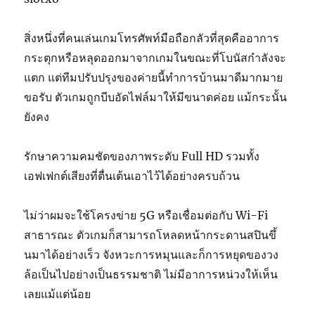
สิ่งหนึ่งที่คนเล่นเกมโทรศัพท์มือถือกลัวที่สุดคืออาการ
กระตุกหรือหลุดออกมาจากเกมในขณะที่โบนัสกำลังจะ
แตก แต่ทีมปรับปรุงของค่ายนี้ทำการบ้านมาดีมากมาย
ขอรับ ตัวเกมถูกบีบอัดไฟล์มาให้มีขนาดค่อย แม้กระนั้น
ยังคง
รักษาความคมชัดของภาพระดับ Full HD รวมทั้ง
เอฟเฟกต์เสียงที่ตื่นเต้นเอาไว้ได้อย่างครบถ้วน
ไม่ว่าผมจะใช้โครงข่าย 5G หรือเชื่อมต่อกับ Wi-Fi
สาธารณะ ตัวเกมก็สามารถโหลดหน้ากระดานสปินขึ้
นมาได้อย่างเร็ว จังหวะการหมุนและก็การหยุดของวง
ล้อเป็นไปอย่างเป็นธรรมชาติ ไม่มีอาการหน่วงให้เห็น
เลยแม้แต่น้อย