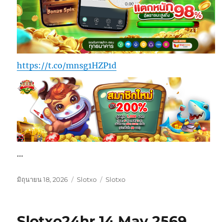
https://t.co/mnsg1HZP1d
…
เขียน
หมวด
ป้าย
มิถุนายน 18, 2026
Slotxo
Slotxo
เมื่อ
หมู่
กำกับ
Slotxo24hr 14 May 2569