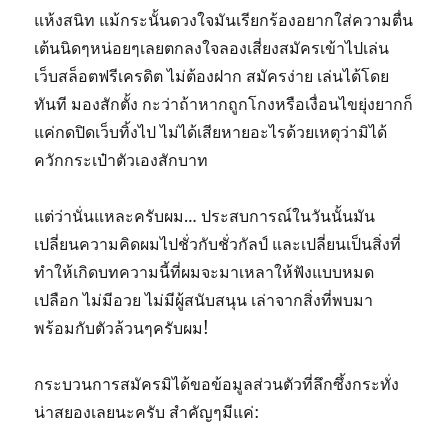
แห้งสนิท แม้กระนั้นดวงใจมันเรียกร้องอยากใส่ความตื่น
เต้นนิดๆหน่อยๆเลยตกลงใจลองเสี่ยงสมัครเข้าไปเล่น
เว็บสล็อตฟรีเครดิต ไม่ต้องฝาก สมัครง่าย เล่นได้โดย
ทันที มองสักตั้ง กะว่าถ้าหากถูกโกงหรือเงื่อนไขยุ่งยากก็
แค่กดปิดเว็บทิ้งไป ไม่ได้เสียหายอะไรด้วยเหตุว่ามิได้
ควักกระเป๋าตัวเองสักบาท
แต่ว่านั่นแหละครับผม… ประสบการณ์ในวันนั้นมัน
เปลี่ยนความคิดผมไปชั่วกับชั่วกัลป์ และเปลี่ยนเป็นสิ่งที่
ทำให้เกิดบทความนี้ที่ผมจะมาเหลาให้ฟังแบบหมด
เปลือก ไม่มีอวย ไม่มีผู้สนับสนุน เล่าจากสิ่งที่พบมา
พร้อมกับตัวล้วนๆครับผม!
กระบวนการสมัครมิได้ขอข้อมูลส่วนตัวที่ลึกซึ้งกระทั่ง
น่าสยองเลยนะครับ สำคัญๆมีแค่: