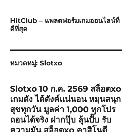
HitClub – แพลตฟอร์มเกมออนไลน์ที่
ดีที่สุด
หมวดหมู่:
Slotxo
Slotxo 10 ก.ค. 2569 สล็อตxo
เกมดัง ได้ตังค์แน่นอน หมุนสนุก
สุขทุกวัน มูลค่า 1,000 ทุกโปร
ถอนได้จริง ฝากปุ๊บ ลุ้นปั๊บ รับ
ความมัน สล็อตxo คาสิโนดี