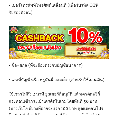
• เบอร์โทรศัพท์โทรศัพท์เคลื่อนที่ (เพื่อรับรหัส OTP
รับรองตัวตน)
• ชื่อ-สกุล (ที่จะต้องตรงกับบัญชีธนาคาร)
• เลขที่บัญชี หรือ ทรูมันนี่ วอลเล็ต (สำหรับใช้ถอนเงิน)
ใช้เวลาไม่ถึง 2 นาที ยูสเซอร์ก็อนุมัติ แล้วเครดิตฟรีก็
กระดอนเข้ากระเป๋าเครดิตในเกมโดยทันที 50 บาท
(บางเว็บไซต์บางทีอาจจะแจก 100 บาท สุดแต่ตอนโปร