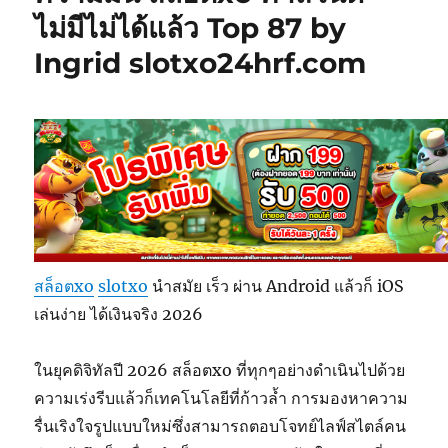
ไม่มีไม่ได้แล้ว Top 87 by
Ingrid slotxo24hrf.com
สล็อตxo
slotxo
นำสมัย เร็ว ผ่าน Android แล้วก็ iOS
เล่นง่าย ได้เงินจริง 2026
ในยุคดิจิทัลปี 2026 สล็อตxo ที่ทุกๆอย่างดำเนินไปด้วย
ความเร่งรีบแล้วก็เทคโนโลยีที่ก้าวล้ำ การมองหาความ
รื่นเริงใจรูปแบบใหม่ซึ่งสามารถตอบโจทย์ไลฟ์สไตล์คน