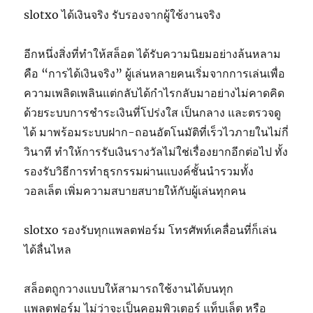
slotxo ได้เงินจริง รับรองจากผู้ใช้งานจริง
อีกหนึ่งสิ่งที่ทำให้สล็อต ได้รับความนิยมอย่างล้นหลาม
คือ “การได้เงินจริง” ผู้เล่นหลายคนเริ่มจากการเล่นเพื่อ
ความเพลิดเพลินแต่กลับได้กำไรกลับมาอย่างไม่คาดคิด
ด้วยระบบการชำระเงินที่โปร่งใส เป็นกลาง และตรวจดู
ได้ มาพร้อมระบบฝาก-ถอนอัตโนมัติที่เร็วไวภายในไม่กี่
วินาที ทำให้การรับเงินรางวัลไม่ใช่เรื่องยากอีกต่อไป ทั้ง
รองรับวิธีการทำธุรกรรมผ่านแบงค์ชั้นนำรวมทั้ง
วอลเล็ต เพิ่มความสบายสบายให้กับผู้เล่นทุกคน
slotxo รองรับทุกแพลตฟอร์ม โทรศัพท์เคลื่อนที่ก็เล่น
ได้ลื่นไหล
สล็อตถูกวางแบบให้สามารถใช้งานได้บนทุก
แพลตฟอร์ม ไม่ว่าจะเป็นคอมพิวเตอร์ แท็บเล็ต หรือ