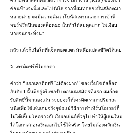
ความคลาสสิกคือ อัตราการจ่ายรางวัล (RTP) ของเขา
ค่อนข้างจะนิ่งและโปร่งใส จากที่ผมทดลองปั่นสล็อตมา
หลายค่าย ผมมีความคิดว่าโบนัสแทรกและการเข้าฟี
พบร์ฟรีสปินของสล็อตxo นั้นทำได้สมดุลมาก ไม่เงียบ
หายจนกระทั่งน่า
กลัว แล้วก็เมื่อใดที่แจ็คพอตแตก มันคือแปลงชีวิตได้เลย
2. เครดิตฟรีที่ไม่จกตา
คำว่า “แจกเครดิตฟรี ไม่ต้องฝาก” ของเว็บไซต์สล็อต
อันดับ 1 นั้นมีอยู่จริงขอรับ ตอนผมสมัครทีแรก ผมก็กด
รับสิทธิ์นี้มาลองเล่น ระบบจะให้เครดิตเรามาปริมาณ
หนึ่งเพื่อใช้เล่นเกมจริงๆข้อแม้วิธีการทำเทิร์นโอเวอร์ก็
ไม่ได้เหี้ยมโหดราวกับเว็บเอเย่นต์ทั่วๆไป ทำให้ผู้เล่นใหม่
ได้โอกาสถอนเงินออกไปใช้ได้จริงๆโดยไม่ต้องควักเงิน