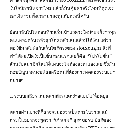
ค่ายเกมสุดคลาสสิกอย่าง slotxo24hr ถึงยังคงยืนหนึ่ง
ในใจนักพนันชาวไทย แล้วก็มันคุ้มค่าจริงไหมที่คุณจะ
เอาเงินรวมทั้งเวลามาลงทุนกับตรงนี้ครับ
ย้อนกลับไปในตอนที่ผมเริ่มเข้าแวดวงใหม่ๆผมก็ราวทุก
คนแหละครับ กลัวถูกโกง กลัวเล่นแล้วมิได้เงิน แต่ว่า
พอใช้มาสัมผัสกับเว็บไซต์ตรงของ slotxo24hr สิ่งที่
ทำให้ผมเปิดใจเป็นขั้นตอนแรกเลยก็คือ “โปรโมชั่น”
สำหรับสมาชิกใหม่ที่แทบจะไม่ต้องลงทุนเองเลย ซึ่งมัน
ตอบปัญหาคนงบน้อยหรือคนที่ต้องการทดลองระบบมา
กมายๆ
1. ระบบเสถียร เกมคลาสสิก แตกง่ายแบบไม่ล็อคยูส
หลายท่านบางทีก็อาจจะมองว่าเป็นค่ายโบราณ แม้
กระนั้นอยากจะพูดว่า “เก๋าเกม” สุดๆขอรับ ข้อดีของ