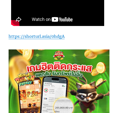
https://shorturl.asia/0hdgA