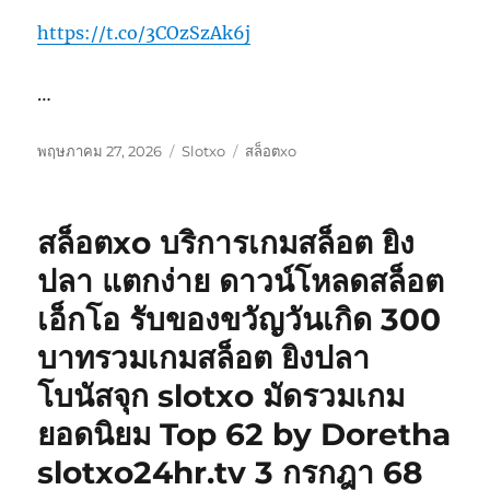
https://t.co/3COzSzAk6j
…
เขียน
หมวด
ป้าย
พฤษภาคม 27, 2026
Slotxo
สล็อตxo
เมื่อ
หมู่
กำกับ
สล็อตxo บริการเกมสล็อต ยิง
ปลา แตกง่าย ดาวน์โหลดสล็อต
เอ็กโอ รับของขวัญวันเกิด 300
บาทรวมเกมสล็อต ยิงปลา
โบนัสจุก slotxo มัดรวมเกม
ยอดนิยม Top 62 by Doretha
slotxo24hr.tv 3 กรกฎา 68