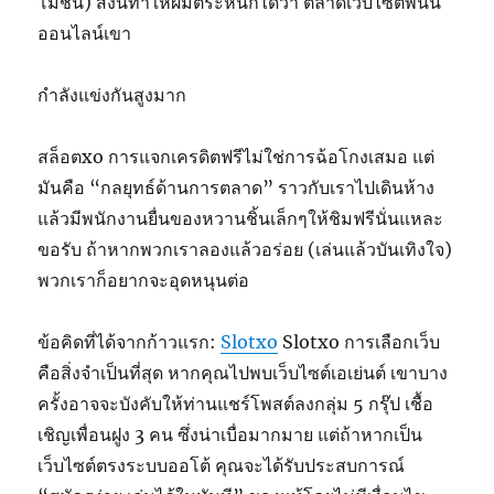
โมชั่น) สิ่งนี้ทำให้ผมตระหนักได้ว่า ตลาดเว็บไซต์พนัน
ออนไลน์เขา
กำลังแข่งกันสูงมาก
สล็อตxo การแจกเครดิตฟรีไม่ใช่การฉ้อโกงเสมอ แต่
มันคือ “กลยุทธ์ด้านการตลาด” ราวกับเราไปเดินห้าง
แล้วมีพนักงานยื่นของหวานชิ้นเล็กๆให้ชิมฟรีนั่นแหละ
ขอรับ ถ้าหากพวกเราลองแล้วอร่อย (เล่นแล้วบันเทิงใจ)
พวกเราก็อยากจะอุดหนุนต่อ
ข้อคิดที่ได้จากก้าวแรก:
Slotxo
Slotxo การเลือกเว็บ
คือสิ่งจำเป็นที่สุด หากคุณไปพบเว็บไซต์เอเย่นต์ เขาบาง
ครั้งอาจจะบังคับให้ท่านแชร์โพสต์ลงกลุ่ม 5 กรุ๊ป เชื้อ
เชิญเพื่อนฝูง 3 คน ซึ่งน่าเบื่อมากมาย แต่ถ้าหากเป็น
เว็บไซต์ตรงระบบออโต้ คุณจะได้รับประสบการณ์