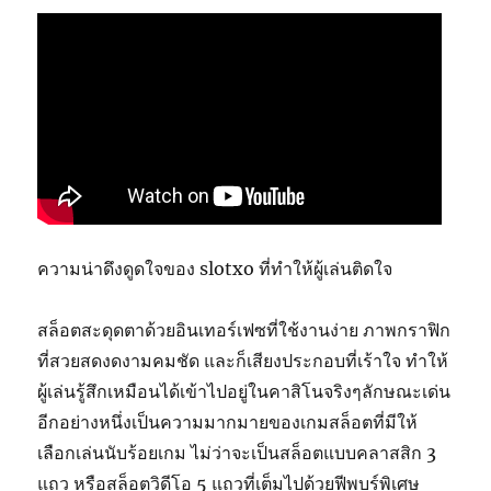
ความน่าดึงดูดใจของ slotxo ที่ทำให้ผู้เล่นติดใจ
สล็อตสะดุดตาด้วยอินเทอร์เฟซที่ใช้งานง่าย ภาพกราฟิก
ที่สวยสดงดงามคมชัด และก็เสียงประกอบที่เร้าใจ ทำให้
ผู้เล่นรู้สึกเหมือนได้เข้าไปอยู่ในคาสิโนจริงๆลักษณะเด่น
อีกอย่างหนึ่งเป็นความมากมายของเกมสล็อตที่มีให้
เลือกเล่นนับร้อยเกม ไม่ว่าจะเป็นสล็อตแบบคลาสสิก 3
แถว หรือสล็อตวิดีโอ 5 แถวที่เต็มไปด้วยฟีพบร์พิเศษ