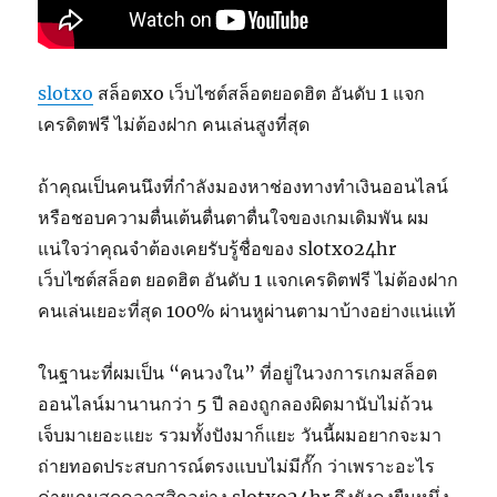
slotxo
สล็อตxo เว็บไซต์สล็อตยอดฮิต อันดับ 1 แจก
เครดิตฟรี ไม่ต้องฝาก คนเล่นสูงที่สุด
ถ้าคุณเป็นคนนึงที่กำลังมองหาช่องทางทำเงินออนไลน์
หรือชอบความตื่นเต้นตื่นตาตื่นใจของเกมเดิมพัน ผม
แน่ใจว่าคุณจำต้องเคยรับรู้ชื่อของ slotxo24hr
เว็บไซต์สล็อต ยอดฮิต อันดับ 1 แจกเครดิตฟรี ไม่ต้องฝาก
คนเล่นเยอะที่สุด 100% ผ่านหูผ่านตามาบ้างอย่างแน่แท้
ในฐานะที่ผมเป็น “คนวงใน” ที่อยู่ในวงการเกมสล็อต
ออนไลน์มานานกว่า 5 ปี ลองถูกลองผิดมานับไม่ถ้วน
เจ็บมาเยอะแยะ รวมทั้งปังมาก็แยะ วันนี้ผมอยากจะมา
ถ่ายทอดประสบการณ์ตรงแบบไม่มีกั๊ก ว่าเพราะอะไร