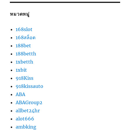
หมวดหมู่
168slot
168สล็อต
188bet
188betth
1xbetth
1xbit
918Kiss
918kissauto
ABA
ABAGroup2
allbet24hr
alot666
ambking