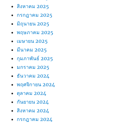
สิงหาคม 2025
กรกฎาคม 2025
มิถุนายน 2025
พฤษภาคม 2025
เมษายน 2025
มีนาคม 2025
กุมภาพันธ์ 2025
มกราคม 2025
ธันวาคม 2024
พฤศจิกายน 2024
ตุลาคม 2024
กันยายน 2024
สิงหาคม 2024
กรกฎาคม 2024