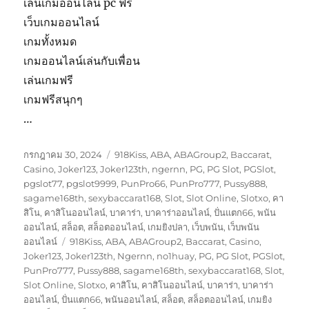
เล่นเกมออนไลน์ pc ฟรี
เว็บเกมออนไลน์
เกมทั้งหมด
เกมออนไลน์เล่นกับเพื่อน
เล่นเกมฟรี
เกมฟรีสนุกๆ
…
เขียน
หมวด
กรกฎาคม 30, 2024
918Kiss
,
ABA
,
ABAGroup2
,
Baccarat
,
เมื่อ
หมู่
Casino
,
Joker123
,
Joker123th
,
ngernn
,
PG
,
PG Slot
,
PGSlot
,
pgslot77
,
pgslot9999
,
PunPro66
,
PunPro777
,
Pussy888
,
sagame168th
,
sexybaccarat168
,
Slot
,
Slot Online
,
Slotxo
,
คา
สิโน
,
คาสิโนออนไลน์
,
บาคาร่า
,
บาคาร่าออนไลน์
,
ปั่นแตก66
,
พนัน
ออนไลน์
,
สล็อต
,
สล็อตออนไลน์
,
เกมยิงปลา
,
เว็บพนัน
,
เว็บพนัน
ป้าย
ออนไลน์
918Kiss
,
ABA
,
ABAGroup2
,
Baccarat
,
Casino
,
กำกับ
Joker123
,
Joker123th
,
Ngernn
,
no1huay
,
PG
,
PG Slot
,
PGSlot
,
PunPro777
,
Pussy888
,
sagame168th
,
sexybaccarat168
,
Slot
,
Slot Online
,
Slotxo
,
คาสิโน
,
คาสิโนออนไลน์
,
บาคาร่า
,
บาคาร่า
ออนไลน์
,
ปั่นแตก66
,
พนันออนไลน์
,
สล็อต
,
สล็อตออนไลน์
,
เกมยิง