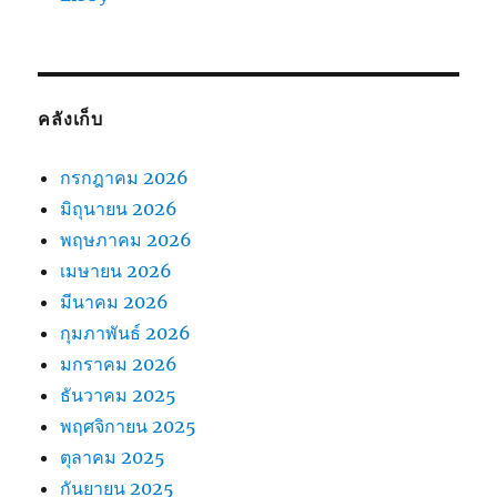
คลังเก็บ
กรกฎาคม 2026
มิถุนายน 2026
พฤษภาคม 2026
เมษายน 2026
มีนาคม 2026
กุมภาพันธ์ 2026
มกราคม 2026
ธันวาคม 2025
พฤศจิกายน 2025
ตุลาคม 2025
กันยายน 2025