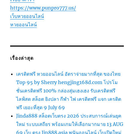
https://www.punpro777.us/
เว็บหวยออนไลน์
หวยออนไลน์
เรื่องล่าสุด
เครดิตฟรี หวยออนไลน์ อัตราจ่ายมากที่สุด ของไทย
Top 95 by Sherry hengjing168d.com โปรโม
ชั่นเครดิตฟรี 100% กล่องสุ่มเฮงเฮง รับเครดิตฟรี
ไลฟ์สด สล็อต ยิงปลา กีฬา ไพ่ เครดิตฟรี แจก เครดิต
ฟรี เยอะที่สุด 9 July 69
Jinda888 สล็อตเว็บตรง 2026 ประสบการณ์เล่นยุค
ใหม่ ระบบเสถียร พร้อมเกมให้เลือกมากมาย 13 AUG
69 เว็บ ตรง Jin888.asia พนันออนไลน์ เว็บเปิดใหม่