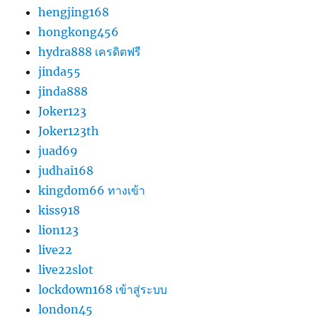
hengjing168
hongkong456
hydra888 เครดิตฟรี
jinda55
jinda888
Joker123
Joker123th
juad69
judhai168
kingdom66 ทางเข้า
kiss918
lion123
live22
live22slot
lockdown168 เข้าสู่ระบบ
london45