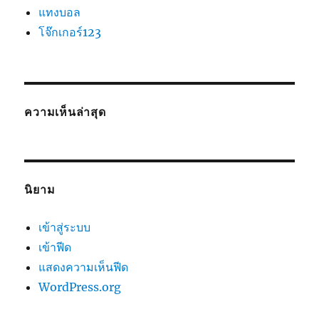
แทงบอล
โจ๊กเกอร์123
ความเห็นล่าสุด
นิยาม
เข้าสู่ระบบ
เข้าฟีด
แสดงความเห็นฟีด
WordPress.org