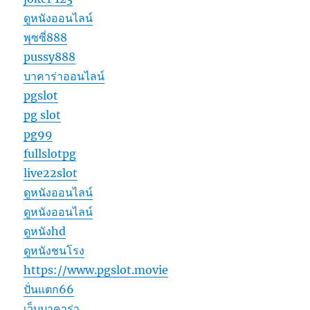
ดูหนังออนไลน์
พุซซี่888
pussy888
บาคาร่าออนไลน์
pgslot
pg slot
pg99
fullslotpg
live22slot
ดูหนังออนไลน์
ดูหนังออนไลน์
ดูหนังhd
ดูหนังชนโรง
https://www.pgslot.movie
ปั่นแตก66
เว็บบาคาร่า