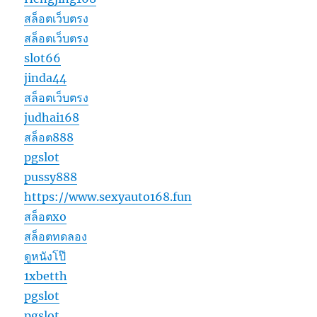
สล็อตเว็บตรง
สล็อตเว็บตรง
slot66
jinda44
สล็อตเว็บตรง
judhai168
สล็อต888
pgslot
pussy888
https://www.sexyauto168.fun
สล็อตxo
สล็อตทดลอง
ดูหนังโป๊
1xbetth
pgslot
pgslot