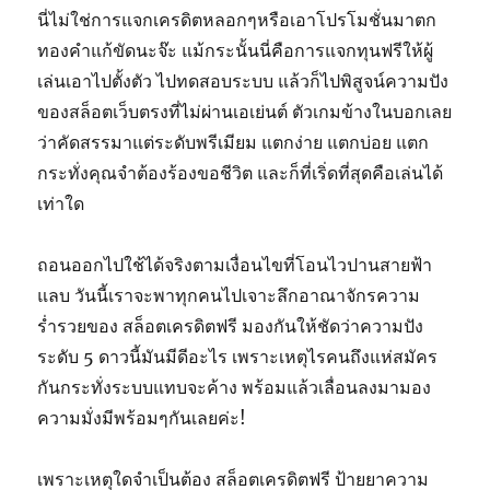
นี่ไม่ใช่การแจกเครดิตหลอกๆหรือเอาโปรโมชั่นมาตก
ทองคำแก้ขัดนะจ๊ะ แม้กระนั้นนี่คือการแจกทุนฟรีให้ผู้
เล่นเอาไปตั้งตัว ไปทดสอบระบบ แล้วก็ไปพิสูจน์ความปัง
ของสล็อตเว็บตรงที่ไม่ผ่านเอเย่นต์ ตัวเกมข้างในบอกเลย
ว่าคัดสรรมาแต่ระดับพรีเมียม แตกง่าย แตกบ่อย แตก
กระทั่งคุณจำต้องร้องขอชีวิต และก็ที่เริ่ดที่สุดคือเล่นได้
เท่าใด
ถอนออกไปใช้ได้จริงตามเงื่อนไขที่โอนไวปานสายฟ้า
แลบ วันนี้เราจะพาทุกคนไปเจาะลึกอาณาจักรความ
ร่ำรวยของ สล็อตเครดิตฟรี มองกันให้ชัดว่าความปัง
ระดับ 5 ดาวนี้มันมีดีอะไร เพราะเหตุไรคนถึงแห่สมัคร
กันกระทั่งระบบแทบจะค้าง พร้อมแล้วเลื่อนลงมามอง
ความมั่งมีพร้อมๆกันเลยค่ะ!
เพราะเหตุใดจำเป็นต้อง สล็อตเครดิตฟรี ป้ายยาความ