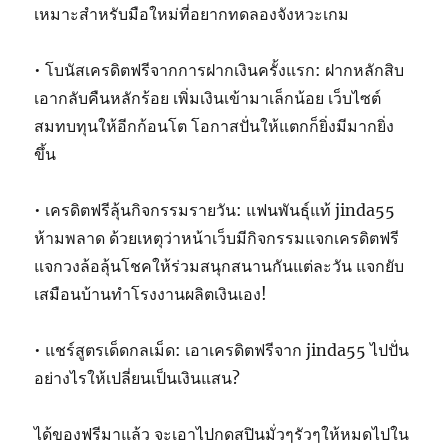
เหมาะสำหรับมือใหม่ที่อยากทดลองจังหวะเกม
• โบนัสเครดิตฟรีจากการฝากเงินครั้งแรก: ฝากหลักสิบ
เอากลับคืนหลักร้อย เพิ่มเงินเข้ามาเล็กน้อย เว็บไซต์
สมทบทุนให้อีกก้อนโต โอกาสปั่นให้แตกก็ยิ่งมีมากยิ่ง
ขึ้น
• เครดิตฟรีลุ้นกิจกรรมรายวัน: แฟนพันธุ์แท้ jinda55
ห้ามพลาด ด้วยเหตุว่าหน้าเว็บมีกิจกรรมแจกเครดิตฟรี
แจกวงล้อลุ้นโชคให้ร่วมสนุกสนานกันแต่ละวัน แจกยับ
เสมือนบ้านทำโรงงานผลิตเงินเอง!
• แชร์สูตรเด็ดกลเม็ด: เอาเครดิตฟรีจาก jinda55 ไปปั่น
อย่างไรให้เปลี่ยนเป็นเงินแสน?
ได้ของฟรีมาแล้ว จะเอาไปกดสปินมั่วๆรัวๆให้หมดไปใน