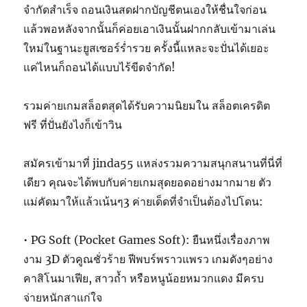
จำกัดสำเร็จ ถอนเงินสดฝากบัญชีตนเองให้ชื่นใจก่อน
แล้วพอหลังจากนั้นก็ค่อยเอาเงินนั้นฝากกลับเข้ามาเล่น
ใหม่ในฐานะยูสเซอร์ร่ำรวย ครั้งนี้แหละจะปั่นได้เยอะ
แค่ไหนก็ถอนได้แบบไร้ขีดจำกัด!
รวมค่ายเกมสล็อตสุดได้รับความนิยมใน สล็อตเครดิต
ฟรี ที่ปั่นยังไงก็เข้าวิน
สมัครเข้ามาที่ jinda55 แหล่งรวมความสนุกสนานที่นี่ที่
เดียว คุณจะได้พบกับค่ายเกมสุดยอดอย่างมากมาย ตัว
แม่คัดมาให้แล้วเน้นๆ3 ค่ายเด็ดที่จำเป็นต้องไปโดน:
• PG Soft (Pocket Games Soft): ยืนหนึ่งเรื่องภาพ
งาม 3D ตัวคูณชั่วร้าย ฟีพบร์พราวแพรว เกมดังๆอย่าง
คาสิโนมาเฟีย, สาวถ้ำ หรือหนูน้อยหมวกแดง มีครบ
จ่ายหนักสาแก่ใจ