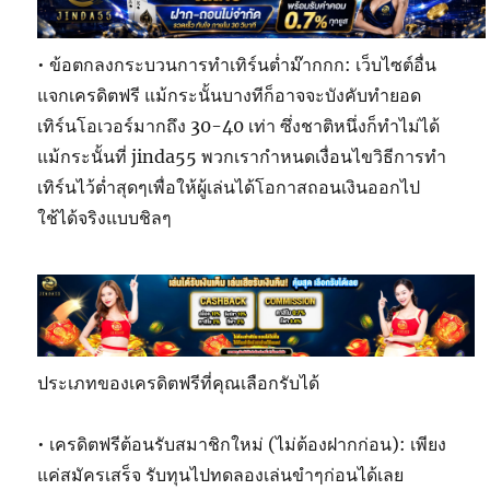
• ข้อตกลงกระบวนการทำเทิร์นต่ำม๊ากกก: เว็บไซต์อื่น
แจกเครดิตฟรี แม้กระนั้นบางทีก็อาจจะบังคับทำยอด
เทิร์นโอเวอร์มากถึง 30-40 เท่า ซึ่งชาติหนึ่งก็ทำไม่ได้
แม้กระนั้นที่ jinda55 พวกเรากำหนดเงื่อนไขวิธีการทำ
เทิร์นไว้ต่ำสุดๆเพื่อให้ผู้เล่นได้โอกาสถอนเงินออกไป
ใช้ได้จริงแบบชิลๆ
ประเภทของเครดิตฟรีที่คุณเลือกรับได้
• เครดิตฟรีต้อนรับสมาชิกใหม่ (ไม่ต้องฝากก่อน): เพียง
แค่สมัครเสร็จ รับทุนไปทดลองเล่นขำๆก่อนได้เลย