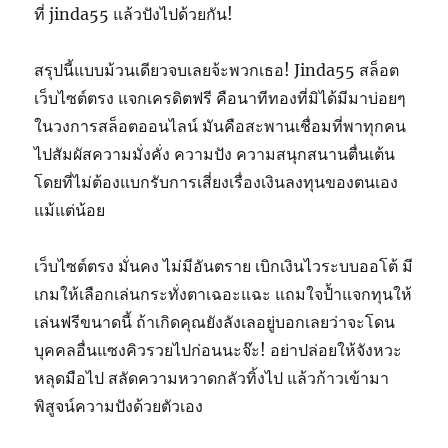
ที่ jinda55 แล้วปังไปด้วยกัน!
สรุปนี้แบบม้วนเดียวจบเลยจ้ะพวกเธอ! Jinda55 สล็อต
เว็บไซต์ตรง แจกเครดิตฟรี คือนาทีทองที่มิได้มีมาบ่อยๆ
ในวงการสล็อตออนไลน์ มันคือสะพานเชื่อมที่พาทุกคน
ไปสัมผัสความมั่งคั่ง ความปัง ความสนุกสนานตื่นเต้น
โดยที่ไม่ต้องแบกรับการเสี่ยงเรื่องเงินลงทุนของตนเอง
แม้แต่น้อย
เว็บไซต์ตรง มั่นคง ไม่มีอันตราย เบิกเงินไวระบบออโต้ มี
เกมให้เลือกเล่นกระทั่งตาเฉอะแฉะ แถมใจป้ำแจกทุนให้
เล่นฟรีขนาดนี้ ถ้าเกิดคุณยังลังเลอยู่บอกเลยว่าจะโดน
บุคคลอื่นแซงคิวรวยไปก่อนนะจ๊ะ! อย่าปล่อยให้จังหวะ
หลุดมือไป สลัดความหวาดกลัวทิ้งไป แล้วก้าวเข้ามา
พิสูจน์ความปังด้วยตัวเอง