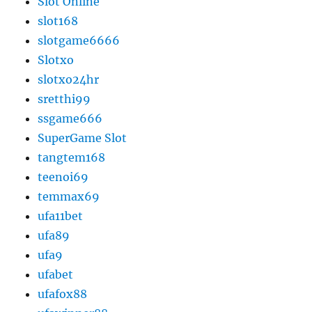
Slot Online
slot168
slotgame6666
Slotxo
slotxo24hr
sretthi99
ssgame666
SuperGame Slot
tangtem168
teenoi69
temmax69
ufa11bet
ufa89
ufa9
ufabet
ufafox88