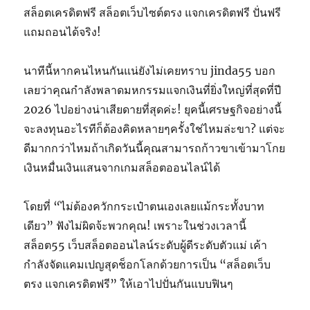
สล็อตเครดิตฟรี สล็อตเว็บไซต์ตรง แจกเครดิตฟรี ปั่นฟรี
แถมถอนได้จริง!
นาทีนี้หากคนไหนกันแน่ยังไม่เคยทราบ jinda55 บอก
เลยว่าคุณกำลังพลาดมหกรรมแจกเงินที่ยิ่งใหญ่ที่สุดที่ปี
2026 ไปอย่างน่าเสียดายที่สุดค่ะ! ยุคนี้เศรษฐกิจอย่างนี้
จะลงทุนอะไรทีก็ต้องคิดหลายๆครั้งใช่ไหมล่ะขา? แต่จะ
ดีมากกว่าไหมถ้าเกิดวันนี้คุณสามารถก้าวขาเข้ามาโกย
เงินหมื่นเงินแสนจากเกมสล็อตออนไลน์ได้
โดยที่ “ไม่ต้องควักกระเป๋าตนเองเลยแม้กระทั้งบาท
เดียว” ฟังไม่ผิดจ้ะพวกคุณ! เพราะในช่วงเวลานี้
สล็อต55 เว็บสล็อตออนไลน์ระดับผู้ดีระดับตัวแม่ เค้า
กำลังจัดแคมเปญสุดช็อกโลกด้วยการเป็น “สล็อตเว็บ
ตรง แจกเครดิตฟรี” ให้เอาไปปั่นกันแบบฟินๆ