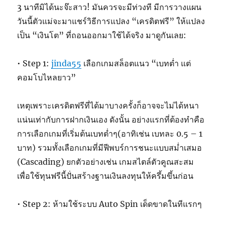
3 นาทีมิได้นะจ๊ะสาว! มันควรจะมีท่วงที มีการวางแผน
วันนี้ตัวแม่จะมาแชร์วิธีการแปลง “เครดิตฟรี” ให้แปลง
เป็น “เงินโต” ที่ถอนออกมาใช้ได้จริง มาดูกันเลย:
• Step 1:
jinda55
เลือกเกมสล็อตแนว “เบทต่ำ แต่
คอมโบไหลยาว”
เหตุเพราะเครดิตฟรีที่ได้มาบางครั้งก็อาจจะไม่ได้หนา
แน่นเท่ากับการฝากเงินเอง ดังนั้น อย่างแรกที่ต้องทำคือ
การเลือกเกมที่เริ่มต้นเบทต่ำๆ(อาทิเช่น เบทละ 0.5 – 1
บาท) รวมทั้งเลือกเกมที่มีฟีพบร์การชนะแบบสม่ำเสมอ
(Cascading) ยกตัวอย่างเช่น เกมสไตล์ตัวคูณสะสม
เพื่อใช้ทุนฟรีนี้ปั่นสร้างฐานเงินลงทุนให้ครึ้มขึ้นก่อน
• Step 2: ห้ามใช้ระบบ Auto Spin เด็ดขาดในทีแรกๆ