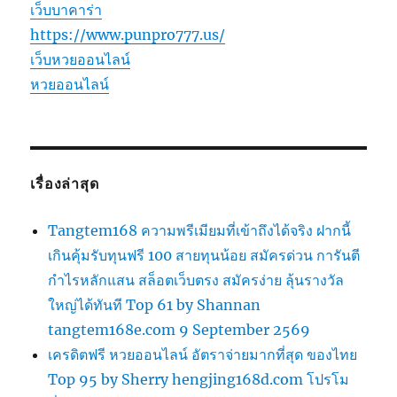
เว็บบาคาร่า
https://www.punpro777.us/
เว็บหวยออนไลน์
หวยออนไลน์
เรื่องล่าสุด
Tangtem168 ความพรีเมียมที่เข้าถึงได้จริง ฝากนี้
เกินคุ้มรับทุนฟรี 100 สายทุนน้อย สมัครด่วน การันตี
กำไรหลักแสน สล็อตเว็บตรง สมัครง่าย ลุ้นรางวัล
ใหญ่ได้ทันที Top 61 by Shannan
tangtem168e.com 9 September 2569
เครดิตฟรี หวยออนไลน์ อัตราจ่ายมากที่สุด ของไทย
Top 95 by Sherry hengjing168d.com โปรโม