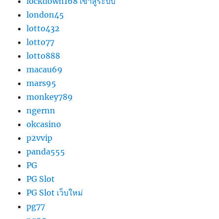
lockdown168 เข้าสู่ระบบ
london45
lotto432
lotto77
lotto888
macau69
mars95
monkey789
ngernn
okcasino
p2vvip
panda555
PG
PG Slot
PG Slot เว็บใหม่
pg77