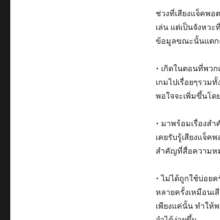
ช่วงที่เสียงแจ็คพ
เล่น แต่เป็นจังหว
ข้อมูลขณะนั้นแตก
• เกิดในตอนที่พวก
เกมไปเรื่อยๆรวมทั
พอใจจะเพิ่มขึ้นโด
• มาพร้อมเรื่องสำค
เคยรับรู้เสียงแจ็
สำคัญที่สื่อความหม
• ไม่ได้ถูกใช้บ่อ
หลายครั้งเหมือนเส
เพียงแค่นั้น ทำให้
จำได้ง่ายขึ้น