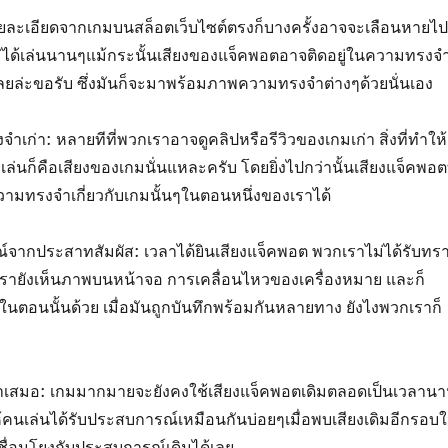
รายละเอียดจากเกมบนสล็อตเว็บไซต์ตรงก็บางครั้งอาจจะเลือนหายไป
่ได้เล่นนานๆแม้กระนั้นเสียงของแจ็คพอตอาจติดอยู่ในความทรงจ
ยล่ะขอรับ ซึ่งมันก็จะมาพร้อมภาพความทรงจำต่างๆด้วยนั่นเอง
จำเก่า: หลายทีที่พวกเราอาจดูคลิปหรือรีวิวของเกมเก่า สิ่งที่ทำให้
ล่นก็คือเสียงของเกมนั่นแหละครับ โดยยิ่งไปกว่านั้นเสียงแจ็คพอตท
ามทรงจำเกี่ยวกับเกมนั้นๆในตอนหนึ่งของเราได้
จากประสาทสัมผัส: เวลาได้ยินเสียงแจ็คพอต พวกเราไม่ได้รับทร
แต่เรายังเห็นภาพบนหน้าจอ การเคลื่อนไหวของเครื่องหมาย และก็
ตอนนั้นด้วย เมื่อมันถูกบันทึกพร้อมกันหลายทาง ยังไงพวกเราก็
สม่ำเสมอ: เกมมากมายจะยังคงใช้เสียงแจ็คพอตเดิมตลอดเป็นเวลาน
ห้คนเล่นได้รับประสบการณ์เหมือนกันบ่อยๆเมื่อพบเสียงเดิมอีกรอบ
ื่อมโยงกับประสบการณ์เดิมได้เลย