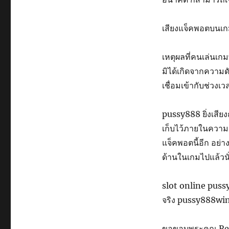
เสียงแจ็คพอตบนเ
เหตุผลที่คนเล่นเก
มิได้เกิดจากความดั
เชื่อมเข้ากับช่วง
pussy888 ยิ่งเสียงถ
เก็บไว้ภายในความ
แจ็คพอตนี้อีก อย่
ด้านในเกมไปแล้วนั
slot online puss
จริง pussy888win
ขอขอบพระคุณ Re