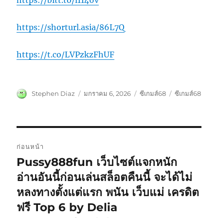
https://bitt.to/l1146v
https://shorturl.asia/86L7Q
https://t.co/LVPzkzFhUF
ผู้
เขียน
หมวด
ป้าย
Stephen Diaz
มกราคม 6, 2026
ซีเกมส์68
ซีเกมส์68
เขียน
เมื่อ
หมู่
กำกับ
แนะแนว
ก่อนหน้า
เรื่อง
Pussy888fun เว็บไซต์แจกหนัก
เรื่อง
ก่อน
อ่านอันนี้ก่อนเล่นสล็อตคืนนี้ จะได้ไม่
หน้า:
หลงทางตั้งแต่แรก พนัน เว็บแม่ เครดิต
ฟรี Top 6 by Delia