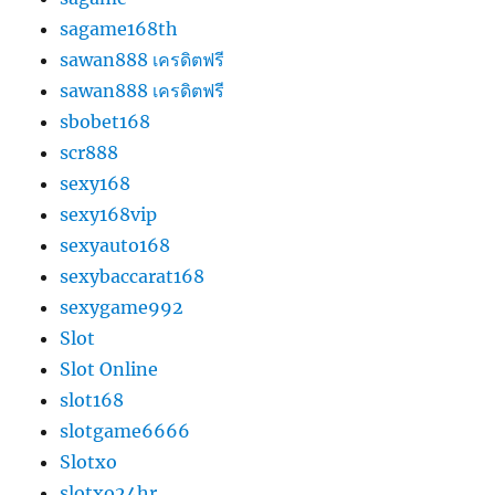
sagame168th
sawan888 เครดิตฟรี
sawan888 เครดิตฟรี
sbobet168
scr888
sexy168
sexy168vip
sexyauto168
sexybaccarat168
sexygame992
Slot
Slot Online
slot168
slotgame6666
Slotxo
slotxo24hr