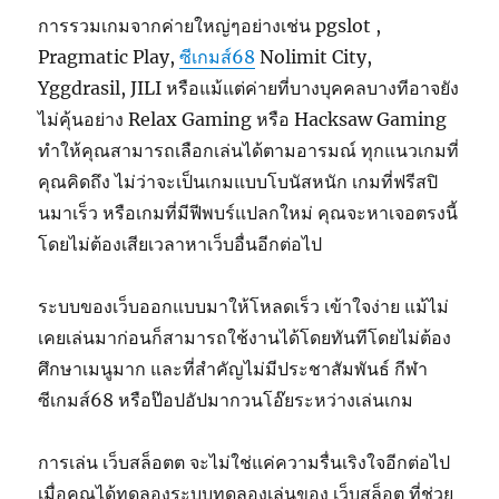
การรวมเกมจากค่ายใหญ่ๆอย่างเช่น pgslot ,
Pragmatic Play,
ซีเกมส์68
Nolimit City,
Yggdrasil, JILI หรือแม้แต่ค่ายที่บางบุคคลบางทีอาจยัง
ไม่คุ้นอย่าง Relax Gaming หรือ Hacksaw Gaming
ทำให้คุณสามารถเลือกเล่นได้ตามอารมณ์ ทุกแนวเกมที่
คุณคิดถึง ไม่ว่าจะเป็นเกมแบบโบนัสหนัก เกมที่ฟรีสปิ
นมาเร็ว หรือเกมที่มีฟีพบร์แปลกใหม่ คุณจะหาเจอตรงนี้
โดยไม่ต้องเสียเวลาหาเว็บอื่นอีกต่อไป
ระบบของเว็บออกแบบมาให้โหลดเร็ว เข้าใจง่าย แม้ไม่
เคยเล่นมาก่อนก็สามารถใช้งานได้โดยทันทีโดยไม่ต้อง
ศึกษาเมนูมาก และที่สำคัญไม่มีประชาสัมพันธ์ กีฬา
ซีเกมส์68 หรือป๊อปอัปมากวนโอ๊ยระหว่างเล่นเกม
การเล่น เว็บสล็อตต จะไม่ใช่แค่ความรื่นเริงใจอีกต่อไป
เมื่อคุณได้ทดลองระบบทดลองเล่นของ เว็บสล็อต ที่ช่วย