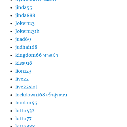
jinda55
jinda888
Joker123
Joker123th
juad69
judhai168
kingdom66 ทางเข้า
kiss918
lion123
live22
live22slot
lockdown168 เข้าสู่ระบบ
london45
lotto432
lotto77
lotto888