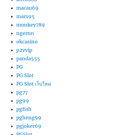
macau69
mars95
monkey789
ngernn
okcasino
p2vvip
panda555
PG
PG Slot
PG Slot เว็บใหม่
pg77
pg99
pgfish
pgheng99
pgjoker69
PGSlot