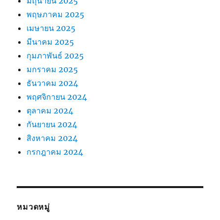
มิถุนายน 2025
พฤษภาคม 2025
เมษายน 2025
มีนาคม 2025
กุมภาพันธ์ 2025
มกราคม 2025
ธันวาคม 2024
พฤศจิกายน 2024
ตุลาคม 2024
กันยายน 2024
สิงหาคม 2024
กรกฎาคม 2024
หมวดหมู่