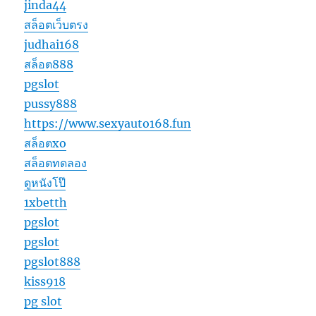
jinda44
สล็อตเว็บตรง
judhai168
สล็อต888
pgslot
pussy888
https://www.sexyauto168.fun
สล็อตxo
สล็อตทดลอง
ดูหนังโป๊
1xbetth
pgslot
pgslot
pgslot888
kiss918
pg slot