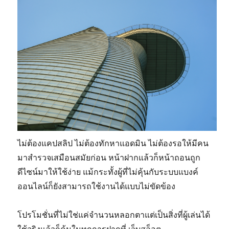
ไม่ต้องแคปสลิป ไม่ต้องทักหาแอดมิน ไม่ต้องรอให้มีคน
มาสำรวจเสมือนสมัยก่อน หน้าฝากแล้วก็หน้าถอนถูก
ดีไซน์มาให้ใช้ง่าย แม้กระทั้งผู้ที่ไม่คุ้นกับระบบแบงค์
ออนไลน์ก็ยังสามารถใช้งานได้แบบไม่ขัดข้อง
โปรโมชั่นที่ไม่ใช่แค่จำนวนหลอกตาแต่เป็นสิ่งที่ผู้เล่นได้