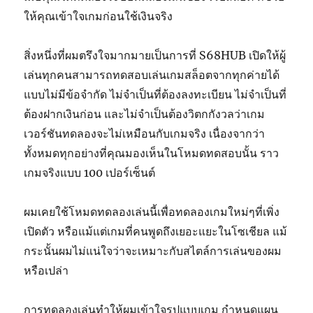
ให้คุณเข้าใจเกมก่อนใช้เงินจริง
สิ่งหนึ่งที่ผมตรึงใจมากมายเป็นการที่ S68HUB เปิดให้ผู้
เล่นทุกคนสามารถทดสอบเล่นเกมสล็อตจากทุกค่ายได้
แบบไม่มีข้อจำกัด ไม่จำเป็นที่ต้องลงทะเบียน ไม่จำเป็นที่
ต้องฝากเงินก่อน และไม่จำเป็นต้องวิตกกังวลว่าเกม
เวอร์ชันทดลองจะไม่เหมือนกับเกมจริง เนื่องจากว่า
ทั้งหมดทุกอย่างที่คุณมองเห็นในโหมดทดสอบนั้น ราว
เกมจริงแบบ 100 เปอร์เซ็นต์
ผมเคยใช้โหมดทดลองเล่นนี้เพื่อทดลองเกมใหม่ๆที่เพิ่ง
เปิดตัว หรือแม้แต่เกมที่คนพูดถึงเยอะแยะในโซเชียล แม้
กระนั้นผมไม่แน่ใจว่าจะเหมาะกับสไตล์การเล่นของผม
หรือเปล่า
การทดลองเล่นทำให้ผมเข้าใจรูปแบบเกม กำหนดแผน