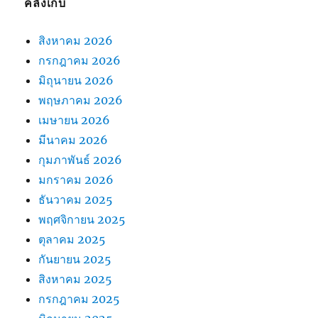
คลังเก็บ
สิงหาคม 2026
กรกฎาคม 2026
มิถุนายน 2026
พฤษภาคม 2026
เมษายน 2026
มีนาคม 2026
กุมภาพันธ์ 2026
มกราคม 2026
ธันวาคม 2025
พฤศจิกายน 2025
ตุลาคม 2025
กันยายน 2025
สิงหาคม 2025
กรกฎาคม 2025