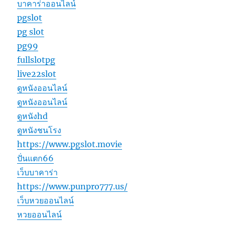
บาคาร่าออนไลน์
pgslot
pg slot
pg99
fullslotpg
live22slot
ดูหนังออนไลน์
ดูหนังออนไลน์
ดูหนังhd
ดูหนังชนโรง
https://www.pgslot.movie
ปั่นแตก66
เว็บบาคาร่า
https://www.punpro777.us/
เว็บหวยออนไลน์
หวยออนไลน์