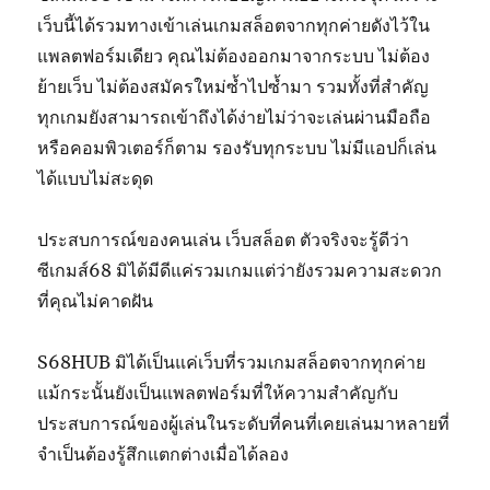
เว็บนี้ได้รวมทางเข้าเล่นเกมสล็อตจากทุกค่ายดังไว้ใน
แพลตฟอร์มเดียว คุณไม่ต้องออกมาจากระบบ ไม่ต้อง
ย้ายเว็บ ไม่ต้องสมัครใหม่ซ้ำไปซ้ำมา รวมทั้งที่สำคัญ
ทุกเกมยังสามารถเข้าถึงได้ง่ายไม่ว่าจะเล่นผ่านมือถือ
หรือคอมพิวเตอร์ก็ตาม รองรับทุกระบบ ไม่มีแอปก็เล่น
ได้แบบไม่สะดุด
ประสบการณ์ของคนเล่น เว็บสล็อต ตัวจริงจะรู้ดีว่า
ซีเกมส์68 มิได้มีดีแค่รวมเกมแต่ว่ายังรวมความสะดวก
ที่คุณไม่คาดฝัน
S68HUB มิได้เป็นแค่เว็บที่รวมเกมสล็อตจากทุกค่าย
แม้กระนั้นยังเป็นแพลตฟอร์มที่ให้ความสำคัญกับ
ประสบการณ์ของผู้เล่นในระดับที่คนที่เคยเล่นมาหลายที่
จำเป็นต้องรู้สึกแตกต่างเมื่อได้ลอง