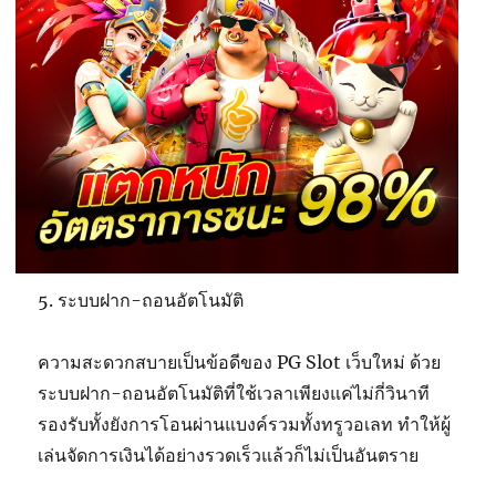
5. ระบบฝาก-ถอนอัตโนมัติ
ความสะดวกสบายเป็นข้อดีของ PG Slot เว็บใหม่ ด้วย
ระบบฝาก-ถอนอัตโนมัติที่ใช้เวลาเพียงแค่ไม่กี่วินาที
รองรับทั้งยังการโอนผ่านแบงค์รวมทั้งทรูวอเลท ทำให้ผู้
เล่นจัดการเงินได้อย่างรวดเร็วแล้วก็ไม่เป็นอันตราย