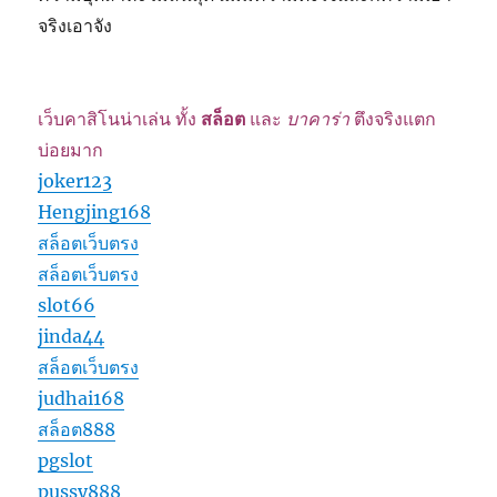
จริงเอาจัง
เว็บคาสิโนน่าเล่น ทั้ง
สล็อต
และ
บาคาร่า
ตึงจริงแตก
บ่อยมาก
joker123
Hengjing168
สล็อตเว็บตรง
สล็อตเว็บตรง
slot66
jinda44
สล็อตเว็บตรง
judhai168
สล็อต888
pgslot
pussy888