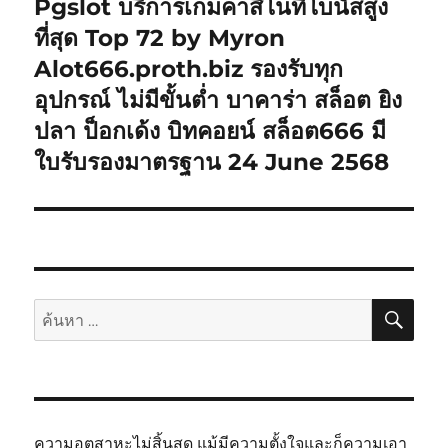
Pgslot บริการเกมคาสิโนที่โบนัสสูง
เรื่อง
ต่อ
ที่สุด Top 72 by Myron
ไป:
Alot666.proth.biz รองรับทุก
อุปกรณ์ ไม่มีขั้นต่ำ บาคาร่า สล็อต ยิง
ปลา ป็อกเด้ง บิทคอยน์ สล็อต666 มี
ใบรับรองมาตรฐาน 24 June 2568
ค้นห
ค้นหา:
ความอุตสาหะไม่สิ้นสุด แม้มีความตั้งใจและก็ความเอา