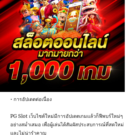
• การอัปเดตต่อเนื่อง
PG Slot เว็บไซต์ใหม่มีการอัปเดตเกมแล้วก็ฟีพบร์ใหม่ๆ
อย่างสม่ำเสมอ เพื่อผู้เล่นได้สัมผัสประสบการณ์ที่สดใหม่
และไม่น่ารำคาญ