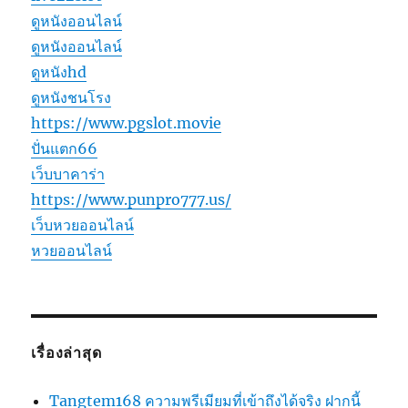
ดูหนังออนไลน์
ดูหนังออนไลน์
ดูหนังhd
ดูหนังชนโรง
https://www.pgslot.movie
ปั่นแตก66
เว็บบาคาร่า
https://www.punpro777.us/
เว็บหวยออนไลน์
หวยออนไลน์
เรื่องล่าสุด
Tangtem168 ความพรีเมียมที่เข้าถึงได้จริง ฝากนี้