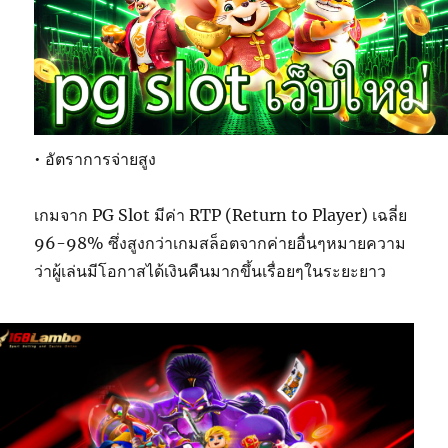
• อัตราการจ่ายสูง
เกมจาก PG Slot มีค่า RTP (Return to Player) เฉลี่ย
96-98% ซึ่งสูงกว่าเกมสล็อตจากค่ายอื่นๆหมายความ
ว่าผู้เล่นมีโอกาสได้เงินคืนมากขึ้นเรื่อยๆในระยะยาว