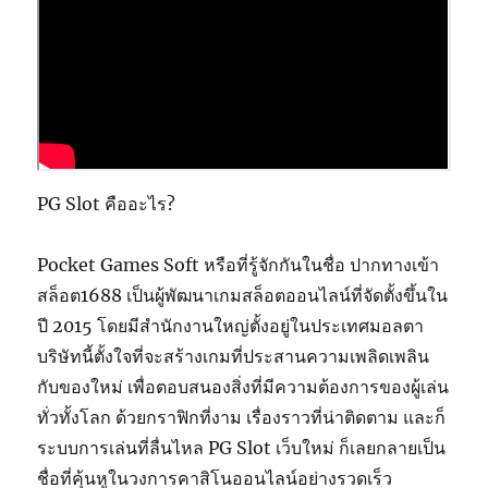
PG Slot คืออะไร?
Pocket Games Soft หรือที่รู้จักกันในชื่อ ปากทางเข้า
สล็อต1688 เป็นผู้พัฒนาเกมสล็อตออนไลน์ที่จัดตั้งขึ้นใน
ปี 2015 โดยมีสำนักงานใหญ่ตั้งอยู่ในประเทศมอลตา
บริษัทนี้ตั้งใจที่จะสร้างเกมที่ประสานความเพลิดเพลิน
กับของใหม่ เพื่อตอบสนองสิ่งที่มีความต้องการของผู้เล่น
ทั่วทั้งโลก ด้วยกราฟิกที่งาม เรื่องราวที่น่าติดตาม และก็
ระบบการเล่นที่ลื่นไหล PG Slot เว็บใหม่ ก็เลยกลายเป็น
ชื่อที่คุ้นหูในวงการคาสิโนออนไลน์อย่างรวดเร็ว