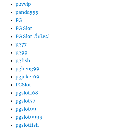
p2vvip
panda555
PG
PG Slot
PG Slot เว็บใหม่
pg77
pg99
pgfish
pgheng99
pgjoker69
PGSlot
pgslot168
pgslot77
pgslot99
pgslot9999
pgslotfish