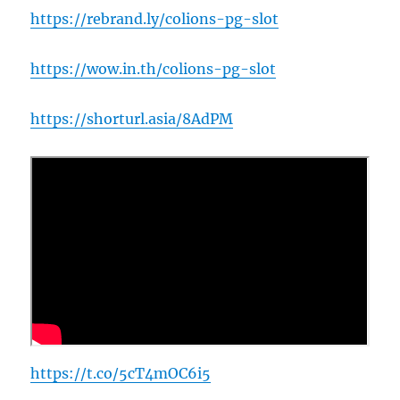
https://rebrand.ly/colions-pg-slot
https://wow.in.th/colions-pg-slot
https://shorturl.asia/8AdPM
https://t.co/5cT4mOC6i5