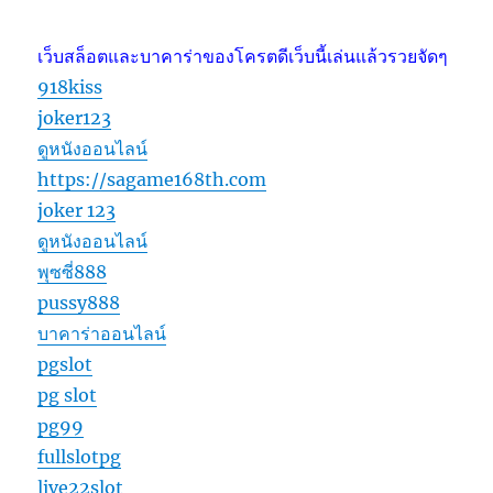
เว็บสล็อตและบาคาร่าของโครตดีเว็บนี้เล่นแล้วรวยจัดๆ
918kiss
joker123
ดูหนังออนไลน์
https://sagame168th.com
joker 123
ดูหนังออนไลน์
พุซซี่888
pussy888
บาคาร่าออนไลน์
pgslot
pg slot
pg99
fullslotpg
live22slot