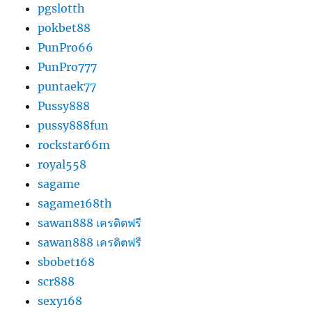
pgslotth
pokbet88
PunPro66
PunPro777
puntaek77
Pussy888
pussy888fun
rockstar66m
royal558
sagame
sagame168th
sawan888 เครดิตฟรี
sawan888 เครดิตฟรี
sbobet168
scr888
sexy168