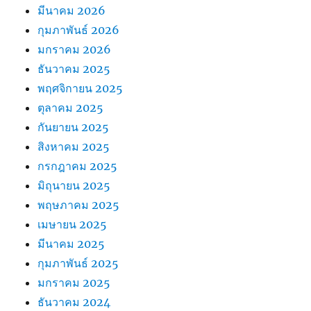
มีนาคม 2026
กุมภาพันธ์ 2026
มกราคม 2026
ธันวาคม 2025
พฤศจิกายน 2025
ตุลาคม 2025
กันยายน 2025
สิงหาคม 2025
กรกฎาคม 2025
มิถุนายน 2025
พฤษภาคม 2025
เมษายน 2025
มีนาคม 2025
กุมภาพันธ์ 2025
มกราคม 2025
ธันวาคม 2024