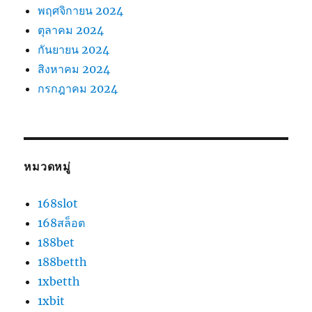
พฤศจิกายน 2024
ตุลาคม 2024
กันยายน 2024
สิงหาคม 2024
กรกฎาคม 2024
หมวดหมู่
168slot
168สล็อต
188bet
188betth
1xbetth
1xbit