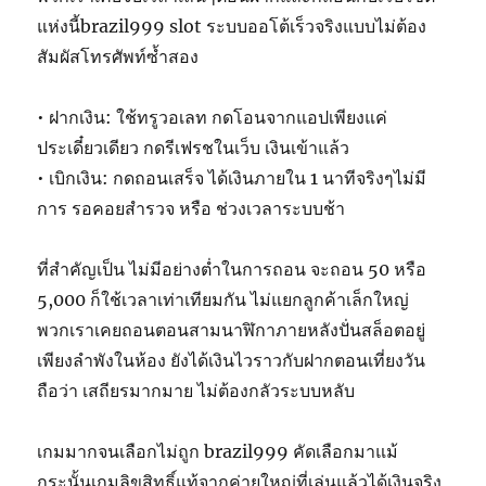
แห่งนี้brazil999 slot ระบบออโต้เร็วจริงแบบไม่ต้อง
สัมผัสโทรศัพท์ซ้ำสอง
• ฝากเงิน: ใช้ทรูวอเลท กดโอนจากแอปเพียงแค่
ประเดี๋ยวเดียว กดรีเฟรชในเว็บ เงินเข้าแล้ว
• เบิกเงิน: กดถอนเสร็จ ได้เงินภายใน 1 นาทีจริงๆไม่มี
การ รอคอยสำรวจ หรือ ช่วงเวลาระบบช้า
ที่สำคัญเป็น ไม่มีอย่างต่ำในการถอน จะถอน 50 หรือ
5,000 ก็ใช้เวลาเท่าเทียมกัน ไม่แยกลูกค้าเล็กใหญ่
พวกเราเคยถอนตอนสามนาฬิกาภายหลังปั่นสล็อตอยู่
เพียงลำพังในห้อง ยังได้เงินไวราวกับฝากตอนเที่ยงวัน
ถือว่า เสถียรมากมาย ไม่ต้องกลัวระบบหลับ
เกมมากจนเลือกไม่ถูก brazil999 คัดเลือกมาแม้
กระนั้นเกมลิขสิทธิ์แท้จากค่ายใหญ่ที่เล่นแล้วได้เงินจริง