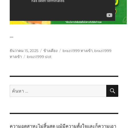
…
เขียน
รูป
หมวด
ธันวาคม 15, 2025
ข้างเคียง
brazil999 ทางเข้า
,
brazil999
เมื่อ
ป้าย
แบบ
หมู่
ทางเข้า
brazil999 slot
กำกับ
เรื่อง
ค้นห
ค้นหา:
ความอุตสาหะไม่สิ้นสุด แม้มีความตั้งใจและก็ความเอา