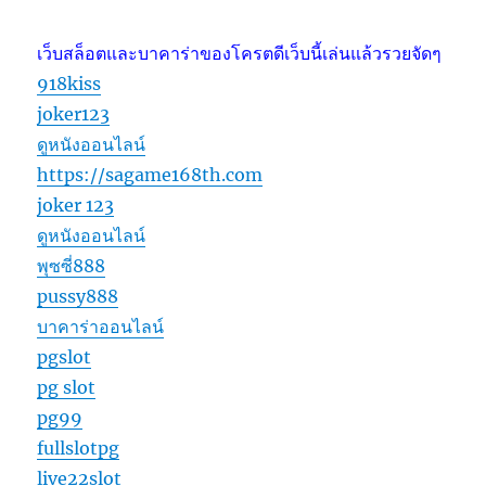
เว็บสล็อตและบาคาร่าของโครตดีเว็บนี้เล่นแล้วรวยจัดๆ
918kiss
joker123
ดูหนังออนไลน์
https://sagame168th.com
joker 123
ดูหนังออนไลน์
พุซซี่888
pussy888
บาคาร่าออนไลน์
pgslot
pg slot
pg99
fullslotpg
live22slot