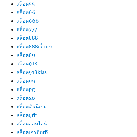
สล็อต55
สล็อต66
สล็อต666
สล็อต777
สล็อต888
สล็อต888เว็บตรง
สล็อต89
สล็อต918
สล็อต918kiss
สล็อต99
สล็อตpg
สล็อตxo
สล็อตมันนี่เกม
สล็อตยูฟ่า
สล็อตออนไลน์
สล็อตเครดิตฟรี