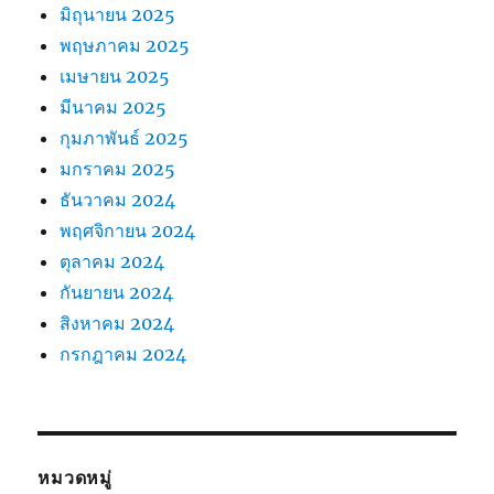
มิถุนายน 2025
พฤษภาคม 2025
เมษายน 2025
มีนาคม 2025
กุมภาพันธ์ 2025
มกราคม 2025
ธันวาคม 2024
พฤศจิกายน 2024
ตุลาคม 2024
กันยายน 2024
สิงหาคม 2024
กรกฎาคม 2024
หมวดหมู่