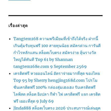
เรื่องล่าสุด
Tangtem168 ความพรีเมียมที่เข้าถึงได้จริง ฝากนี้
เกินคุ้มรับทุนฟรี 100 สายทุนน้อย สมัครด่วน การันตี
กำไรหลักแสน สล็อตเว็บตรง สมัครง่าย ลุ้นรางวัล
ใหญ่ได้ทันที Top 61 by Shannan
tangtem168e.com 9 September 2569
เครดิตฟรี หวยออนไลน์ อัตราจ่ายมากที่สุด ของไทย
Top 95 by Sherry hengjing168d.com โปรโม
ชั่นเครดิตฟรี 100% กล่องสุ่มเฮงเฮง รับเครดิตฟรี
ไลฟ์สด สล็อต ยิงปลา กีฬา ไพ่ เครดิตฟรี แจก เครดิต
ฟรี เยอะที่สุด 9 July 69
Jinda888 สล็อตเว็บตรง 2026 ประสบการณ์เล่นยุค