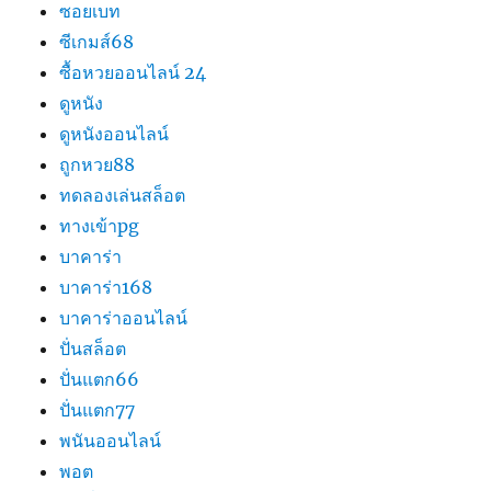
ซอยเบท
ซีเกมส์68
ซื้อหวยออนไลน์ 24
ดูหนัง
ดูหนังออนไลน์
ถูกหวย88
ทดลองเล่นสล็อต
ทางเข้าpg
บาคาร่า
บาคาร่า168
บาคาร่าออนไลน์
ปั่นสล็อต
ปั่นแตก66
ปั่นแตก77
พนันออนไลน์
พอต