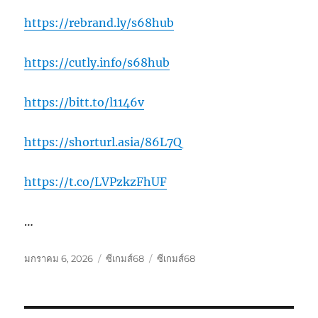
https://rebrand.ly/s68hub
https://cutly.info/s68hub
https://bitt.to/l1146v
https://shorturl.asia/86L7Q
https://t.co/LVPzkzFhUF
…
เขียน
หมวด
ป้าย
มกราคม 6, 2026
ซีเกมส์68
ซีเกมส์68
เมื่อ
หมู่
กำกับ