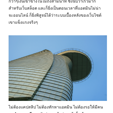
กว่าๆเงินเข้าข้างในไม่ถึงสามนาที ซึ่งนับว่าเร็วมาก
สำหรับเว็บสล็อต และก็ยิ่งเป็นตอนเวลาที่แอดมินไม่น่า
จะออนไลน์ ก็ยิ่งพิสูจน์ได้ว่าระบบเบื้องหลังของเว็บไซต์
เขาแข็งแรงจริงๆ
ไม่ต้องแคปสลิป ไม่ต้องทักหาแอดมิน ไม่ต้องรอให้มีคน