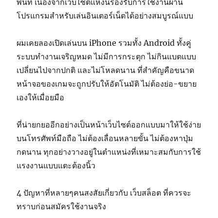
พื้นที่ เนื่องจากเว็บไซต์แห่งนี้รองรับการใช้งานผ่าน
โปรแกรมสำหรับเล่นอินเตอร์เน็ตได้อย่างสมบูรณ์แบบ
ผมเคยลองเปิดเล่นบน iPhone รวมทั้ง Android ทั้งคู่
ระบบทำงานเจริญหมด ไม่มีการกระตุก ไม่กินแบตแบบ
เปลี่ยนไปจากปกติ และไม่โหลดนาน ที่สำคัญคือขนาด
หน้าจอของเกมจะถูกปรับให้อัตโนมัติ ไม่ต้องย่อ-ขยาย
เองให้เมื่อยมือ
ที่น่ายกยออีกอย่างเป็นหน้าเว็บไซต์ออกแบบมาให้ใช้ง่าย
บนโทรศัพท์มือถือ ไม่ต้องเลื่อนหลายขั้น ไม่ต้องหาปุ่ม
กดนาน ทุกอย่างวางอยู่ในตำแหน่งที่เหมาะสมกับการใช้
แรงงานแบบแตะต้องนิ้ว
4 ปัญหาที่หลายๆคนสงสัยเกี่ยวกับ เว็บสล็อต ที่ควรจะ
ทราบก่อนสมัครใช้งานจริง