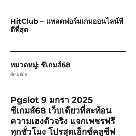
HitClub – แพลตฟอร์มเกมออนไลน์ที่
ดีที่สุด
หมวดหมู่:
ซีเกมส์68
ซีเกมส์68
Pgslot 9 มกรา 2025
ซีเกมส์68 เว็บเดียวที่สะท้อน
ความเฮงตัวจริง แจกเพชรฟรี
ทุกชั่วโมง โปรสุดเอ็กซ์คลูซีฟ