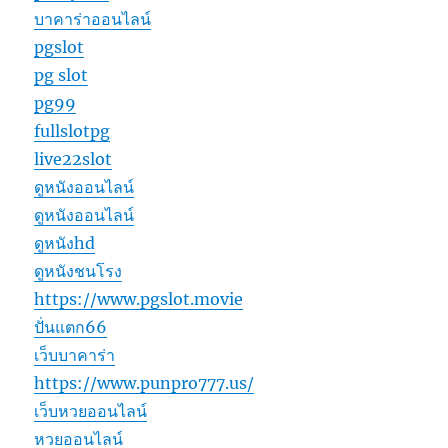
บาคาร่าออนไลน์
pgslot
pg slot
pg99
fullslotpg
live22slot
ดูหนังออนไลน์
ดูหนังออนไลน์
ดูหนังhd
ดูหนังชนโรง
https://www.pgslot.movie
ปั่นแตก66
เว็บบาคาร่า
https://www.punpro777.us/
เว็บหวยออนไลน์
หวยออนไลน์