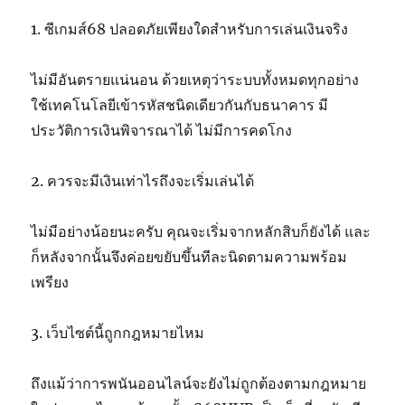
1. ซีเกมส์68 ปลอดภัยเพียงใดสำหรับการเล่นเงินจริง
ไม่มีอันตรายแน่นอน ด้วยเหตุว่าระบบทั้งหมดทุกอย่าง
ใช้เทคโนโลยีเข้ารหัสชนิดเดียวกันกับธนาคาร มี
ประวัติการเงินพิจารณาได้ ไม่มีการคดโกง
2. ควรจะมีเงินเท่าไรถึงจะเริ่มเล่นได้
ไม่มีอย่างน้อยนะครับ คุณจะเริ่มจากหลักสิบก็ยังได้ และ
ก็หลังจากนั้นจึงค่อยขยับขึ้นทีละนิดตามความพร้อม
เพรียง
3. เว็บไซต์นี้ถูกกฎหมายไหม
ถึงแม้ว่าการพนันออนไลน์จะยังไม่ถูกต้องตามกฎหมาย