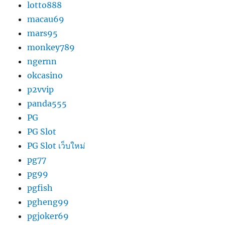
lotto888
macau69
mars95
monkey789
ngernn
okcasino
p2vvip
panda555
PG
PG Slot
PG Slot เว็บใหม่
pg77
pg99
pgfish
pgheng99
pgjoker69