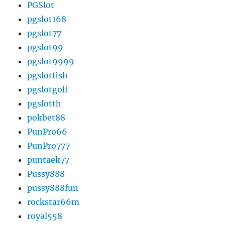
PGSlot
pgslot168
pgslot77
pgslot99
pgslot9999
pgslotfish
pgslotgolf
pgslotth
pokbet88
PunPro66
PunPro777
puntaek77
Pussy888
pussy888fun
rockstar66m
royal558