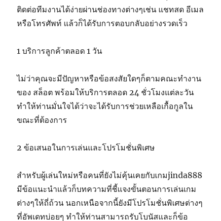
ติดต่อทีมงานได้ง่ายผ่านช่องทางต่างๆเช่น แชทสด อีเมล
หรือโทรศัพท์ แล้วก็ได้รับการตอบกลับอย่างรวดเร็ว
1 บริการลูกค้าตลอด 1 วัน
ไม่ว่าคุณจะมีปัญหาหรือข้อสงสัยใดๆก็ตามคณะทำงาน
ของ สล็อต พร้อมให้บริการตลอด 24 ชั่วโมงแต่ละวัน
ทำให้ท่านมั่นใจได้ว่าจะได้รับการช่วยเหลือเกื้อกูลใน
ขณะที่ต้องการ
2 ข้อเสนอในการเล่นและโปรโมชั่นพิเศษ
สำหรับผู้เล่นใหม่หรือคนที่ยังไม่คุ้นเคยกับเกมjinda888
มีข้อแนะนำแล้วก็บทความที่ชี้แจงขั้นตอนการเล่นเกม
ต่างๆให้ถี่ถ้วน นอกเหนือจากนี้ยังมีโปรโมชั่นพิเศษต่างๆ
ที่อัพเดทบ่อยๆ ทำให้ท่านสามารถรับโบนัสและก็ข้อ