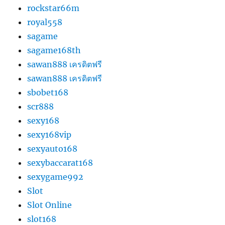
rockstar66m
royal558
sagame
sagame168th
sawan888 เครดิตฟรี
sawan888 เครดิตฟรี
sbobet168
scr888
sexy168
sexy168vip
sexyauto168
sexybaccarat168
sexygame992
Slot
Slot Online
slot168