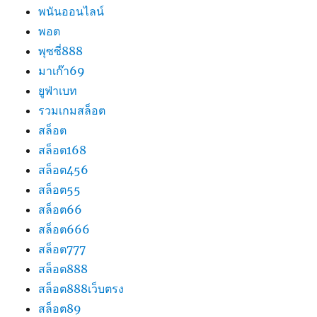
พนันออนไลน์
พอต
พุซซี่888
มาเก๊า69
ยูฟ่าเบท
รวมเกมสล็อต
สล็อต
สล็อต168
สล็อต456
สล็อต55
สล็อต66
สล็อต666
สล็อต777
สล็อต888
สล็อต888เว็บตรง
สล็อต89