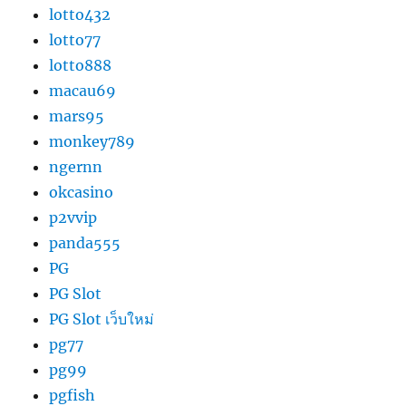
lotto432
lotto77
lotto888
macau69
mars95
monkey789
ngernn
okcasino
p2vvip
panda555
PG
PG Slot
PG Slot เว็บใหม่
pg77
pg99
pgfish