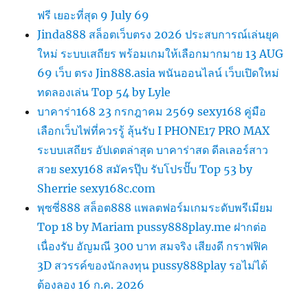
ฟรี เยอะที่สุด 9 July 69
Jinda888 สล็อตเว็บตรง 2026 ประสบการณ์เล่นยุค
ใหม่ ระบบเสถียร พร้อมเกมให้เลือกมากมาย 13 AUG
69 เว็บ ตรง Jin888.asia พนันออนไลน์ เว็บเปิดใหม่
ทดลองเล่น Top 54 by Lyle
บาคาร่า168 23 กรกฎาคม 2569 sexy168 คู่มือ
เลือกเว็บไพ่ที่ควรรู้ ลุ้นรับ I PHONE17 PRO MAX
ระบบเสถียร อัปเดตล่าสุด บาคาร่าสด ดีลเลอร์สาว
สวย sexy168 สมัครปุ๊บ รับโปรปั๊บ Top 53 by
Sherrie sexy168c.com
พุซซี่888 สล็อต888 แพลตฟอร์มเกมระดับพรีเมียม
Top 18 by Mariam pussy888play.me ฝากต่อ
เนื่องรับ อัญมณี 300 บาท สมจริง เสียงดี กราฟฟิค
3D สวรรค์ของนักลงทุน pussy888play รอไม่ได้
ต้องลอง 16 ก.ค. 2026