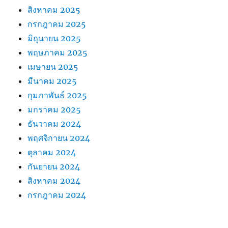
สิงหาคม 2025
กรกฎาคม 2025
มิถุนายน 2025
พฤษภาคม 2025
เมษายน 2025
มีนาคม 2025
กุมภาพันธ์ 2025
มกราคม 2025
ธันวาคม 2024
พฤศจิกายน 2024
ตุลาคม 2024
กันยายน 2024
สิงหาคม 2024
กรกฎาคม 2024