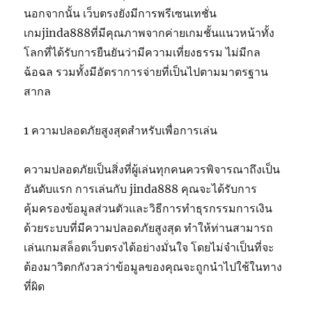
นอกจากนั้น เว็บตรงยังมีการพรีเซนเทชั่น
เกมjinda888ที่มีคุณภาพจากค่ายเกมชั้นแนวหน้าทั้ง
โลกที่ได้รับการยืนยันว่ามีความเที่ยงธรรม ไม่มีกล
ฉ้อฉล รวมทั้งมีอัตราการจ่ายที่เป็นไปตามมาตรฐาน
สากล
1 ความปลอดภัยสูงสุดสำหรับเพื่อการเล่น
ความปลอดภัยเป็นสิ่งที่ผู้เล่นทุกคนควรพิจารณาถึงเป็น
อันดับแรก การเล่นกับ jinda888 คุณจะได้รับการ
คุ้มครองข้อมูลส่วนตัวและวิธีการทำธุรกรรมการเงิน
ด้วยระบบที่มีความปลอดภัยสูงสุด ทำให้ท่านสามารถ
เล่นเกมสล็อตเว็บตรงได้อย่างมั่นใจ โดยไม่จำเป็นที่จะ
ต้องมาวิตกกังวลว่าข้อมูลของคุณจะถูกนำไปใช้ในทาง
ที่ผิด