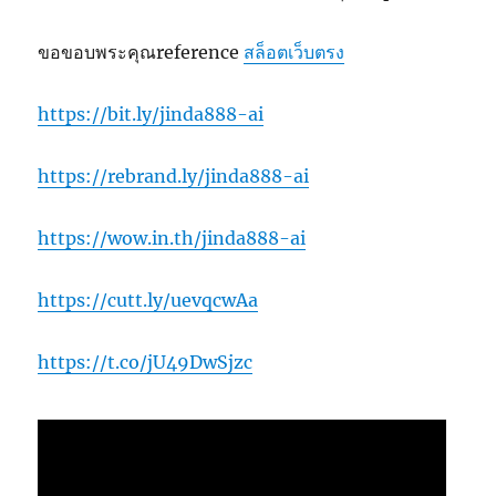
ขอขอบพระคุณreference
สล็อตเว็บตรง
https://bit.ly/jinda888-ai
https://rebrand.ly/jinda888-ai
https://wow.in.th/jinda888-ai
https://cutt.ly/uevqcwAa
https://t.co/jU49DwSjzc