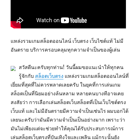
แหล่งรวมเกมสล็อตออนไลน์ เว็บตรง เว็บไซต์แท้ ไม่มี
อันตราย บริการครอบคลุมทุกความจำเป็นของผู้เล่น
สวัสดีนะครับทุกท่าน! วันนี้ผมขอแนะนำให้ทุกคน
รู้จักกับ
สล็อตเว็บตรง
แหล่งรวมเกมสล็อตออนไลน์ที่
เยี่ยมที่สุดที่ไม่ควรพลาดเลยครับ ในยุคที่การเล่นเกม
สล็อตเป็นที่นิยมอย่างล้นหลาม หลายคนบางทีอาจเคย
สงสัยว่า การเลือกเล่นสล็อตเว็บสล็อตที่เป็นเว็บไซต์ตรง
เว็บแท้ และไม่มีอันตรายมีความจำเป็นเช่นไร ผมบอกได้
เลยนะครับว่ามันมีความจำเป็นเป็นอย่างมาก เพราะว่า
มันไม่เพียงแต่จะช่วยทำให้คุณได้รับประสบการณ์การ
เล่นสล็อตเว็บตรงที่บันเทิงใจและเพลิน แม้กระนั้นยัง