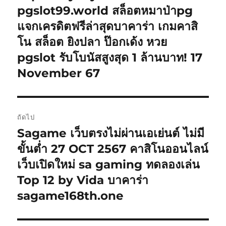
หน้า:
pgslot99.world สล็อตหมาป่าpg
แจกเครดิตฟรีล่าสุดบาคาร่า เกมคาสิ
โน สล็อต ยิงปลา ป๊อกเด้ง หวย
pgslot รับโบนัสสูงสุด 1 ล้านบาท! 17
November 67
ถัดไป
Sagame เว็บตรงไม่ผ่านเอเย่นต์ ไม่มี
เรื่อง
ต่อ
ขั้นต่ำ 27 OCT 2567 คาสิโนออนไลน์
ไป:
เว็บเปิดใหม่ sa gaming ทดลองเล่น
Top 12 by Vida บาคาร่า
sagame168th.one