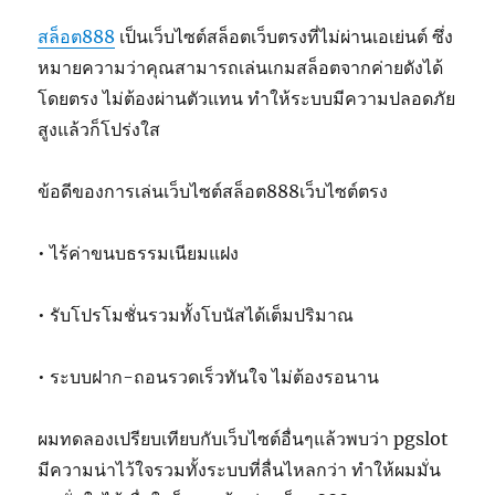
สล็อต888
เป็นเว็บไซต์สล็อตเว็บตรงที่ไม่ผ่านเอเย่นต์ ซึ่ง
หมายความว่าคุณสามารถเล่นเกมสล็อตจากค่ายดังได้
โดยตรง ไม่ต้องผ่านตัวแทน ทำให้ระบบมีความปลอดภัย
สูงแล้วก็โปร่งใส
ข้อดีของการเล่นเว็บไซต์สล็อต888เว็บไซต์ตรง
• ไร้ค่าขนบธรรมเนียมแฝง
• รับโปรโมชั่นรวมทั้งโบนัสได้เต็มปริมาณ
• ระบบฝาก-ถอนรวดเร็วทันใจ ไม่ต้องรอนาน
ผมทดลองเปรียบเทียบกับเว็บไซต์อื่นๆแล้วพบว่า pgslot
มีความน่าไว้ใจรวมทั้งระบบที่ลื่นไหลกว่า ทำให้ผมมั่น