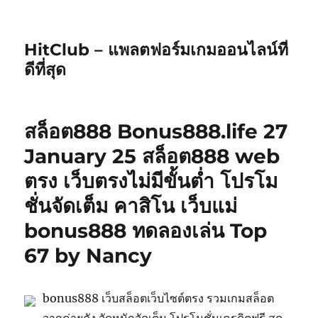
HitClub – แพลตฟอร์มเกมออนไลน์ที่
ดีที่สุด
สล็อต888 Bonus888.life 27
January 25 สล็อต888 web
ตรง เว็บตรงไม่มีขั้นต่ำ โปรโม
ชั่นจัดเต็ม คาสิโน เว็บแม่
bonus888 ทดลองเล่น Top
67 by Nancy
bonus888 เว็บสล็อตเว็บไซต์ตรง รวมเกมสล็อต