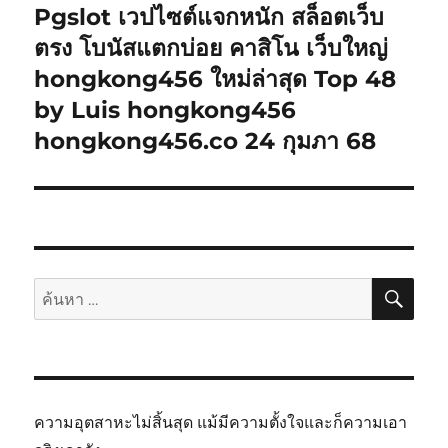
Pgslot เวปไซต์แจกหนัก สล็อตเว็บ
เรื่อง
ต่อ
ตรง โบนัสแตกบ่อย คาสิโน เว็บใหญ่
ไป:
hongkong456 ใหม่ล่าสุด Top 48
by Luis hongkong456
hongkong456.co 24 กุมภา 68
ค้นห
ค้นหา:
ความอุตสาหะไม่สิ้นสุด แม้มีความตั้งใจและก็ความเอา