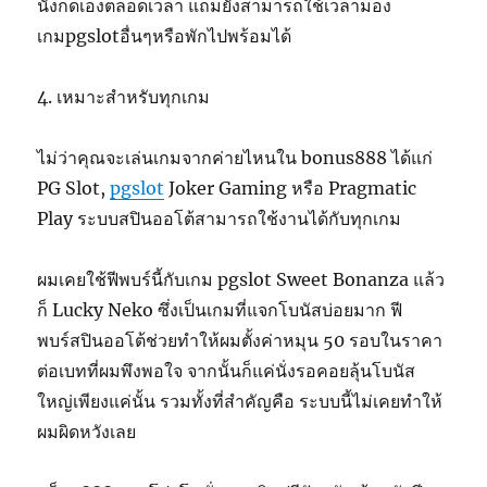
นั่งกดเองตลอดเวลา แถมยังสามารถใช้เวลามอง
เกมpgslotอื่นๆหรือพักไปพร้อมได้
4. เหมาะสำหรับทุกเกม
ไม่ว่าคุณจะเล่นเกมจากค่ายไหนใน bonus888 ได้แก่
PG Slot,
pgslot
Joker Gaming หรือ Pragmatic
Play ระบบสปินออโต้สามารถใช้งานได้กับทุกเกม
ผมเคยใช้ฟีพบร์นี้กับเกม pgslot Sweet Bonanza แล้ว
ก็ Lucky Neko ซึ่งเป็นเกมที่แจกโบนัสบ่อยมาก ฟี
พบร์สปินออโต้ช่วยทำให้ผมตั้งค่าหมุน 50 รอบในราคา
ต่อเบทที่ผมพึงพอใจ จากนั้นก็แค่นั่งรอคอยลุ้นโบนัส
ใหญ่เพียงแค่นั้น รวมทั้งที่สำคัญคือ ระบบนี้ไม่เคยทำให้
ผมผิดหวังเลย