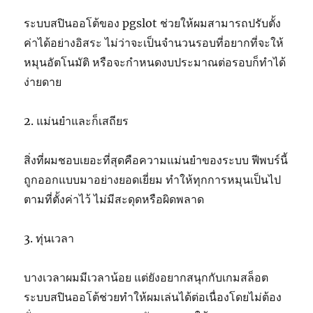
ระบบสปินออโต้ของ pgslot ช่วยให้ผมสามารถปรับตั้ง
ค่าได้อย่างอิสระ ไม่ว่าจะเป็นจำนวนรอบที่อยากที่จะให้
หมุนอัตโนมัติ หรือจะกำหนดงบประมาณต่อรอบก็ทำได้
ง่ายดาย
2. แม่นยำและก็เสถียร
สิ่งที่ผมชอบเยอะที่สุดคือความแม่นยำของระบบ ฟีพบร์นี้
ถูกออกแบบมาอย่างยอดเยี่ยม ทำให้ทุกการหมุนเป็นไป
ตามที่ตั้งค่าไว้ ไม่มีสะดุดหรือผิดพลาด
3. ทุ่นเวลา
บางเวลาผมมีเวลาน้อย แต่ยังอยากสนุกกับเกมสล็อต
ระบบสปินออโต้ช่วยทำให้ผมเล่นได้ต่อเนื่องโดยไม่ต้อง