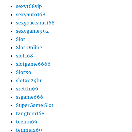
sexy168vip
sexyauto168
sexybaccarat168
sexygame992
Slot
Slot Online
slot168
slotgame6666
Slotxo
slotxo24hr
sretthi99
ssgame666
SuperGame Slot
tangtem168
teenoi69
temmax69