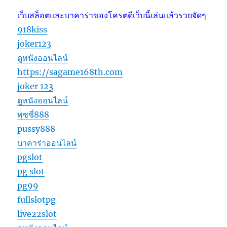
เว็บสล็อตและบาคาร่าของโครตดีเว็บนี้เล่นแล้วรวยจัดๆ
918kiss
joker123
ดูหนังออนไลน์
https://sagame168th.com
joker 123
ดูหนังออนไลน์
พุซซี่888
pussy888
บาคาร่าออนไลน์
pgslot
pg slot
pg99
fullslotpg
live22slot