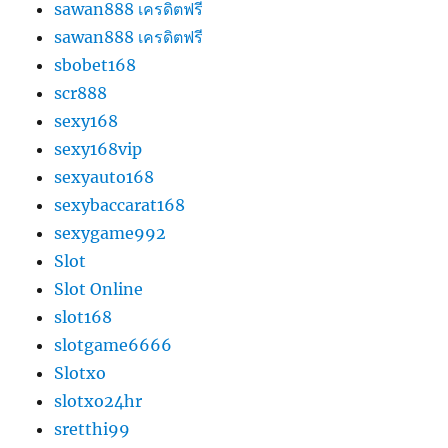
sawan888 เครดิตฟรี
sawan888 เครดิตฟรี
sbobet168
scr888
sexy168
sexy168vip
sexyauto168
sexybaccarat168
sexygame992
Slot
Slot Online
slot168
slotgame6666
Slotxo
slotxo24hr
sretthi99