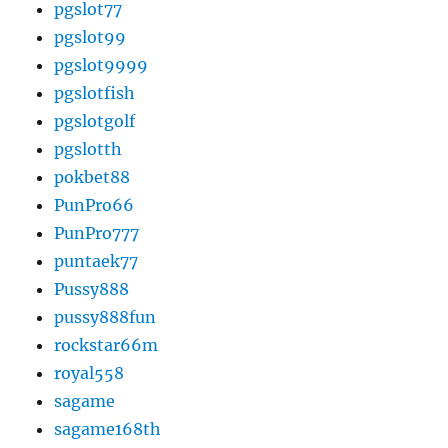
pgslot77
pgslot99
pgslot9999
pgslotfish
pgslotgolf
pgslotth
pokbet88
PunPro66
PunPro777
puntaek77
Pussy888
pussy888fun
rockstar66m
royal558
sagame
sagame168th