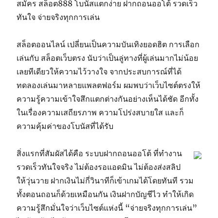
สมัคร สล็อต888 โบนัสแตกง่าย ฝากถอนออโต้ รวดเร็ว
ทันใจ จ่ายจริงทุกการเล่น
สล็อตออนไลน์ เปลี่ยนเป็นความบันเทิงยอดฮิต การเลือก
เล่นกับ สล็อตเว็บตรง นับว่าเป็นลู่ทางที่ผู้เล่นมากไม่น้อย
เลยทีเดียวให้ความไว้วางใจ จากประสบการณ์ที่ได้
ทดลองเล่นมาหลายแพลตฟอร์ม ผมพบว่าเว็บไซต์ตรงให้
ความรู้ความเข้าใจสึกแตกต่างกันอย่างเห็นได้ชัด อีกทั้ง
ในเรื่องความเสถียรภาพ ความโปร่งสบายใส และก็
ความคุ้มค่าของโบนัสที่ได้รับ
สิ่งแรกที่สัมผัสได้คือ ระบบฝากถอนออโต้ ที่ทำงาน
รวดเร็วทันใจจริง ไม่ต้องรอแอดมิน ไม่ต้องส่งสลิป
ให้วุ่นวาย ฝากเงินไม่กี่วินาทีก็เข้าเกมได้โดยทันที รวม
ทั้งตอนถอนก็ด้วยเหมือนกัน เงินฝากบัญชีไว ทำให้เกิด
ความรู้สึกมั่นใจว่าเว็บไซต์แห่งนี้ “จ่ายจริงทุกการเล่น”