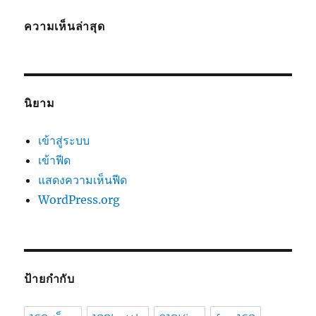
ความเห็นล่าสุด
นิยาม
เข้าสู่ระบบ
เข้าฟีด
แสดงความเห็นฟีด
WordPress.org
ป้ายกำกับ