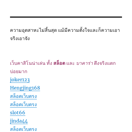
ความอุตสาหะไม่สิ้นสุด แม้มีความตั้งใจและก็ความเอา
จริงเอาจัง
เว็บคาสิโนน่าเล่น ทั้ง
สล็อต
และ
บาคาร่า
ตึงจริงแตก
บ่อยมาก
joker123
Hengjing168
สล็อตเว็บตรง
สล็อตเว็บตรง
slot66
jinda44
สล็อตเว็บตรง