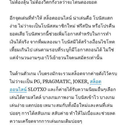
ไม่ต้องลุ้น ไม่ต้องวิตกกังวลว่าจะโดนดองยอด
อีกจุดเด่นที่ทำให้ สล็อตออนไลน์ น่าเล่นคือ โบนัสแตก
ง่าย ไม่ว่าจะเป็นโบนัสสมาชิกใหม่ ฟรีสปิน หรือโปรคืน
ยอดเสีย โบนัสพวกนี้ช่วยเพิ่มโอกาสสำหรับในการทำ
เงินได้จริง จากที่ผมลองมา โบนัสมิได้สร้างเงื่อนไขโหด
เหี้ยมเกินไป เล่นตามรอบที่ระบุก็มีโอกาสถอนได้ ไม่ใช่
แค่จำนวนงามๆเอาไว้เย้ายวนใจคนสมัครเท่านั้น
ในด้านตัวเกม เว็บตรงมักจะรวมสล็อตจากค่ายดังไว้ครบ
ไม่ว่าจะเป็น PG, PRAGMATIC, JOKER,
สล็อต
ออนไลน์
SLOTXO และก็ค่ายได้รับความนิยมอื่นๆเลือก
เล่นได้ตามสไตล์ บางเกมภาพงาม โบนัสเข้าไว บางเกม
เล่นง่าย แตกบ่อย เหมาะสมกับทั้งมือใหม่และคนที่เล่น
บ่อยๆ การได้สลับเกม สลับค่าย ทำให้ไม่เบื่อและช่วยลด
ความเครียดจากการเล่นเกมเดิมบ่อยๆ