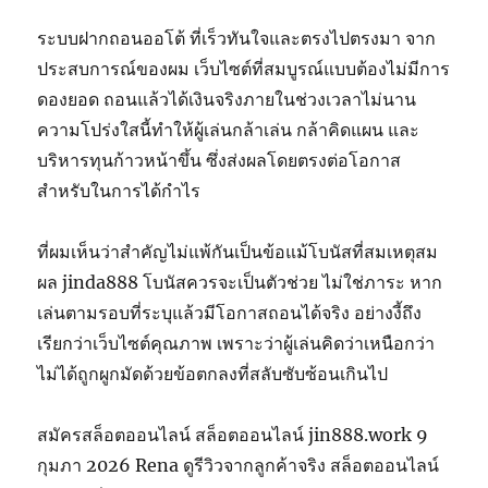
ระบบฝากถอนออโต้ ที่เร็วทันใจและตรงไปตรงมา จาก
ประสบการณ์ของผม เว็บไซต์ที่สมบูรณ์แบบต้องไม่มีการ
ดองยอด ถอนแล้วได้เงินจริงภายในช่วงเวลาไม่นาน
ความโปร่งใสนี้ทำให้ผู้เล่นกล้าเล่น กล้าคิดแผน และ
บริหารทุนก้าวหน้าขึ้น ซึ่งส่งผลโดยตรงต่อโอกาส
สำหรับในการได้กำไร
ที่ผมเห็นว่าสำคัญไม่แพ้กันเป็นข้อแม้โบนัสที่สมเหตุสม
ผล jinda888 โบนัสควรจะเป็นตัวช่วย ไม่ใช่ภาระ หาก
เล่นตามรอบที่ระบุแล้วมีโอกาสถอนได้จริง อย่างงี้ถึง
เรียกว่าเว็บไซต์คุณภาพ เพราะว่าผู้เล่นคิดว่าเหนือกว่า
ไม่ได้ถูกผูกมัดด้วยข้อตกลงที่สลับซับซ้อนเกินไป
สมัครสล็อตออนไลน์ สล็อตออนไลน์ jin888.work 9
กุมภา 2026 Rena ดูรีวิวจากลูกค้าจริง สล็อตออนไลน์