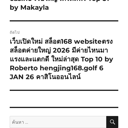
by Makayla
ถัดไป
เว็บเปิดใหม่ สล็อต168 websiteตรง
เรื่อง
ต่อ
สล็อตค่ายใหญ่ 2026 มีค่ายไหนมา
ไป:
แรงและแตกดี ใหม่ล่าสุด Top 10 by
Roberto hengjing168.golf 6
JAN 26 คาสิโนออนไลน์
ค้นห
ค้นหา: