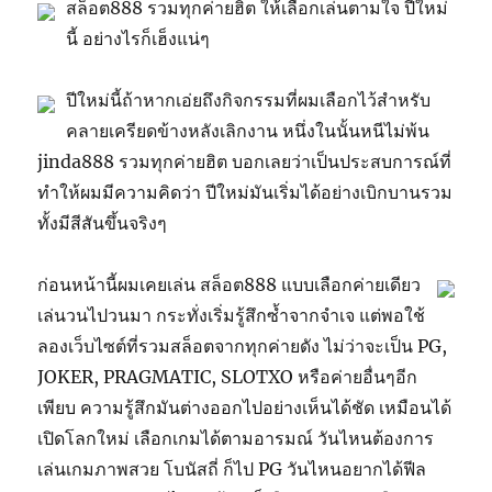
สล็อต888 รวมทุกค่ายฮิต ให้เลือกเล่นตามใจ ปีใหม่
นี้ อย่างไรก็เฮ็งแน่ๆ
ปีใหม่นี้ถ้าหากเอ่ยถึงกิจกรรมที่ผมเลือกไว้สำหรับ
คลายเครียดข้างหลังเลิกงาน หนึ่งในนั้นหนีไม่พ้น
jinda888 รวมทุกค่ายฮิต บอกเลยว่าเป็นประสบการณ์ที่
ทำให้ผมมีความคิดว่า ปีใหม่มันเริ่มได้อย่างเบิกบานรวม
ทั้งมีสีสันขึ้นจริงๆ
ก่อนหน้านี้ผมเคยเล่น สล็อต888 แบบเลือกค่ายเดียว
เล่นวนไปวนมา กระทั่งเริ่มรู้สึกซ้ำจากจำเจ แต่พอใช้
ลองเว็บไซต์ที่รวมสล็อตจากทุกค่ายดัง ไม่ว่าจะเป็น PG,
JOKER, PRAGMATIC, SLOTXO หรือค่ายอื่นๆอีก
เพียบ ความรู้สึกมันต่างออกไปอย่างเห็นได้ชัด เหมือนได้
เปิดโลกใหม่ เลือกเกมได้ตามอารมณ์ วันไหนต้องการ
เล่นเกมภาพสวย โบนัสถี่ ก็ไป PG วันไหนอยากได้ฟีล