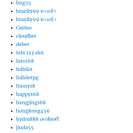
bng55
brazil999 ทางเข้า
brazil999 ทางเข้า
Casino
cloudbet
debet
fafa 123 slot
faro168
fullslot
fullslotpg
funny18
happy168
hengjing168
hongkong456
hydra888 เครดิตฟรี
jinda55