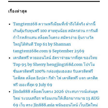
เรื่องล่าสุด
Tangtem168 ความพรีเมียมที่เข้าถึงได้จริง ฝากนี้
เกินคุ้มรับทุนฟรี 100 สายทุนน้อย สมัครด่วน การันตี
กำไรหลักแสน สล็อตเว็บตรง สมัครง่าย ลุ้นรางวัล
ใหญ่ได้ทันที Top 61 by Shannan
tangtem168e.com 9 September 2569
เครดิตฟรี หวยออนไลน์ อัตราจ่ายมากที่สุด ของไทย
Top 95 by Sherry hengjing168d.com โปรโม
ชั่นเครดิตฟรี 100% กล่องสุ่มเฮงเฮง รับเครดิตฟรี
ไลฟ์สด สล็อต ยิงปลา กีฬา ไพ่ เครดิตฟรี แจก เครดิต
ฟรี เยอะที่สุด 9 July 69
Jinda888 สล็อตเว็บตรง 2026 ประสบการณ์เล่นยุค
ใหม่ ระบบเสถียร พร้อมเกมให้เลือกมากมาย 13 AUG
69 เว็บ ตรง Jin888.asia พนันออนไลน์ เว็บเปิดใหม่