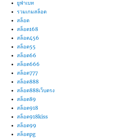
ยูฟ่าเบท
รวมเกมสล็อต
สล็อต
สล็อต168
สล็อต456
สล็อต55
สล็อต66
สล็อต666
สล็อต777
สล็อต888
สล็อต888เว็บตรง
สล็อต89
สล็อต918
สล็อต918kiss
สล็อต99
สล็อตpg