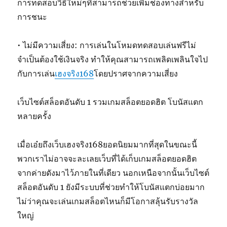
การทดสอบวิธีใหม่ๆที่สามารถช่วยเพิ่มช่องทางสำหรับ
การชนะ
• ไม่มีความเสี่ยง: การเล่นในโหมดทดสอบเล่นฟรีไม่
จำเป็นต้องใช้เงินจริง ทำให้คุณสามารถเพลิดเพลินใจไป
กับการเล่น
เฮงจริง168
โดยปราศจากความเสี่ยง
เว็บไซต์สล็อตอันดับ 1 รวมเกมสล็อตยอดฮิต โบนัสแตก
หลายครั้ง
เมื่อเอ๋ยถึงเว็บเฮงจริง168ยอดนิยมมากที่สุดในขณะนี้
พวกเราไม่อาจจะละเลยเว็บที่ได้เก็บเกมสล็อตยอดฮิต
จากค่ายดังมาไว้ภายในที่เดียว นอกเหนือจากนั้นเว็บไซต์
สล็อตอันดับ 1 ยังมีระบบที่ช่วยทำให้โบนัสแตกบ่อยมาก
ไม่ว่าคุณจะเล่นเกมสล็อตไหนก็มีโอกาสลุ้นรับรางวัล
ใหญ่