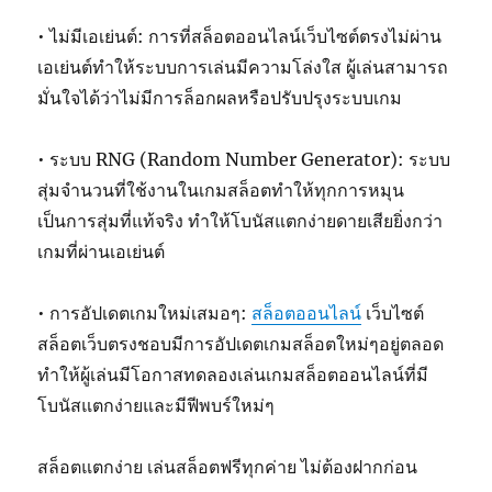
• ไม่มีเอเย่นต์: การที่สล็อตออนไลน์เว็บไซต์ตรงไม่ผ่าน
เอเย่นต์ทำให้ระบบการเล่นมีความโล่งใส ผู้เล่นสามารถ
มั่นใจได้ว่าไม่มีการล็อกผลหรือปรับปรุงระบบเกม
• ระบบ RNG (Random Number Generator): ระบบ
สุ่มจำนวนที่ใช้งานในเกมสล็อตทำให้ทุกการหมุน
เป็นการสุ่มที่แท้จริง ทำให้โบนัสแตกง่ายดายเสียยิ่งกว่า
เกมที่ผ่านเอเย่นต์
• การอัปเดตเกมใหม่เสมอๆ:
สล็อตออนไลน์
เว็บไซต์
สล็อตเว็บตรงชอบมีการอัปเดตเกมสล็อตใหม่ๆอยู่ตลอด
ทำให้ผู้เล่นมีโอกาสทดลองเล่นเกมสล็อตออนไลน์ที่มี
โบนัสแตกง่ายและมีฟีพบร์ใหม่ๆ
สล็อตแตกง่าย เล่นสล็อตฟรีทุกค่าย ไม่ต้องฝากก่อน