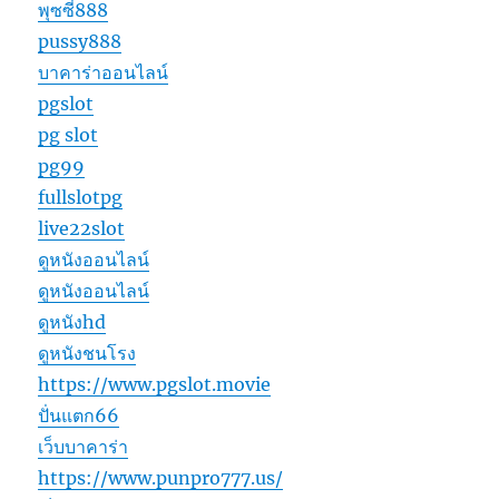
พุซซี่888
pussy888
บาคาร่าออนไลน์
pgslot
pg slot
pg99
fullslotpg
live22slot
ดูหนังออนไลน์
ดูหนังออนไลน์
ดูหนังhd
ดูหนังชนโรง
https://www.pgslot.movie
ปั่นแตก66
เว็บบาคาร่า
https://www.punpro777.us/