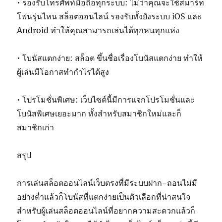
• รองรับโทรศัพท์มือถือทุกระบบ: ไม่ว่าคุณจะใช้สมาร์ท
โฟนรุ่นไหน สล็อตออนไลน์ รองรับทั้งยังระบบ iOS และ
Android ทำให้คุณสามารถเล่นได้ทุกหนทุกแห่ง
• โบนัสแตกง่าย: สล็อต ขึ้นชื่อเรื่องโบนัสแตกง่าย ทำให้
ผู้เล่นมีโอกาสทำกำไรได้สูง
• โปรโมชั่นพิเศษ: เว็บไซต์นี้มีการแจกโปรโมชั่นและ
โบนัสพิเศษเยอะมาก ทั้งสำหรับสมาชิกใหม่และก็
สมาชิกเก่า
สรุป
การเล่นสล็อตออนไลน์เว็บตรงที่มีระบบฝาก-ถอนไม่มี
อย่างต่ำแล้วก็โบนัสที่แตกง่ายเป็นตัวเลือกที่น่าสนใจ
สำหรับผู้เล่นสล็อตออนไลน์ที่อยากความสะดวกแล้วก็