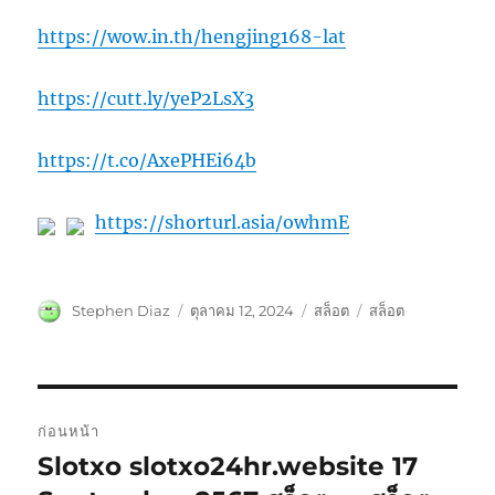
https://wow.in.th/hengjing168-lat
https://cutt.ly/yeP2LsX3
https://t.co/AxePHEi64b
https://shorturl.asia/owhmE
ผู้
เขียน
หมวด
ป้าย
Stephen Diaz
ตุลาคม 12, 2024
สล็อต
สล็อต
เขียน
เมื่อ
หมู่
กำกับ
แนะแนว
ก่อนหน้า
เรื่อง
Slotxo slotxo24hr.website 17
เรื่อง