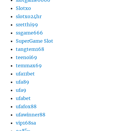
slotgame6666
Slotxo
slotxo24hr
sretthi99
ssgame666
SuperGame Slot
tangtem168
teenoi69
temmax69
ufa11bet
ufa89
ufa9
ufabet
ufafox88
ufawinner88
vip168sa