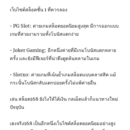
เว็บไซต์สล็อตชั้น 1 ที่ควรลอง
• PG Slot: ค่ายเกมสล็อตยอดนิยมสูงสุด มีการออกแบบ
เกมที่สวยงามรวมทั้งโบนัสแตกง่าย
• Joker Gaming: อีกหนึ่งค่ายที่มีเกมโบนัสแตกหลาย
ครั้ง และยังมีฟีเจอร์ที่น่าดึงดูดล้นหลามในเกม
• Slotxo: ค่ายเกมที่เน้นย้ำเกมสล็อตแบบคลาสสิค แม้
กระนั้นโบนัสกลับแตกบ่อยครั้งไม่แพ้ค่ายอื่น
เล่น สล็อต168 ยังไงให้ได้เงิน กลเม็ดแล้วก็แนวทางใหม่
ปัจจุบัน
เฮงจริง168 เป็นอีกหนึ่งเว็บไซต์สล็อตยอดนิยมอย่างสูง