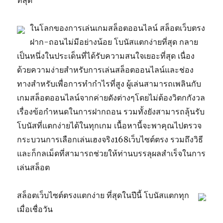
ที่สุด
ในโลกของการเล่นเกมสล็อตออนไลน์ สล็อตเว็บตรง
ฝาก-ถอนไม่มีอย่างน้อย โบนัสแตกง่ายที่สุด กลาย
เป็นหนึ่งในประเด็นที่ได้รับความสนใจเยอะที่สุด เนื่อง
ด้วยความง่ายสำหรับการเล่นสล็อตออนไลน์และช่อง
ทางสำหรับเพื่อการทำกำไรที่สูง ผู้เล่นสามารถเพลินกับ
เกมสล็อตออนไลน์จากค่ายดังต่างๆโดยไม่ต้องวิตกกังวล
เรื่องข้อกำหนดในการฝากถอน รวมทั้งยังสามารถลุ้นรับ
โบนัสที่แตกง่ายได้ในทุกเกม เนื้อหานี้จะพาคุณไปตรวจ
กระบวนการเลือกเล่นเฮงจริง168เว็บไซต์ตรง รวมถึงวิธี
และก็กลเม็ดที่สามารถช่วยให้ท่านบรรลุผลสำเร็จในการ
เล่นสล็อต
สล็อตเว็บไซต์ตรงแตกง่าย ที่สุดในปีนี้ โบนัสแตกทุก
เมื่อเชื่อวัน