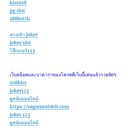
kiss918
pg slot
188betth
ทางเข้า joker
joker slot
โจ๊กเกอร์123
เว็บสล็อตและบาคาร่าของโครตดีเว็บนี้เล่นแล้วรวยจัดๆ
918kiss
joker123
ดูหนังออนไลน์
https://sagame168th.com
joker 123
ดูหนังออนไลน์