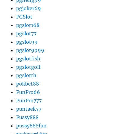
pgheng99
pgjoker69
PGSlot
pgslot168
pgslot77
pgslot99
pgslot9999
pgslotfish
pgslotgolf
pgslotth
pokbet88
PunPro66
PunPro777
puntaek77
Pussy888
pussy888fun