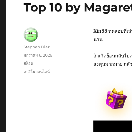
Top 10 by Magaret
Xin88 ทดสอบที่เล่น
นาน
ผู้
Stephen Diaz
เขียน
เขียน
มกราคม 6, 2026
ถ้าเกิดย้อนกลับไปต
เมื่อ
หมวด
สล็อต
ลงทุนมากมาย กลัวเส
หมู่
ป้าย
คาสิโนออนไลน์
กำกับ