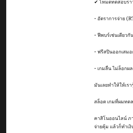
✔ โหมดทดสอบราว
• อัตราการจ่าย (R
• ฟีพบร์เช่นเดียวกั
• ฟรีสปินออกเสมอ
• เกมลื่น ไม่ล็อกผล
มันเลยทำให้ให้เราร
สล็อต เกมที่ผมทดล
คาสิโนออนไลน์ ภาย
จ่ายคุ้ม แล้วก็ทำเง