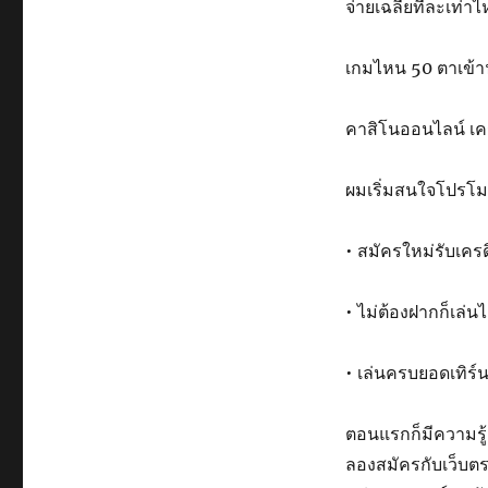
จ่ายเฉลี่ยทีละเท่าไ
เกมไหน 50 ตาเข้าฟ
คาสิโนออนไลน์ เคร
ผมเริ่มสนใจโปรโมช
• สมัครใหม่รับเคร
• ไม่ต้องฝากก็เล่นไ
• เล่นครบยอดเทิร์น
ตอนแรกก็มีความรู้
ลองสมัครกับเว็บตรง