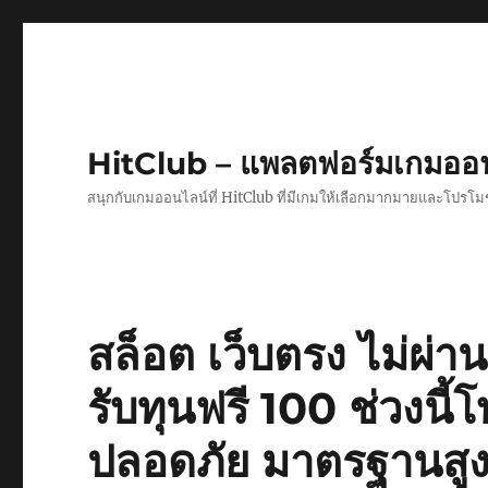
HitClub – แพลตฟอร์มเกมออนไลน
สนุกกับเกมออนไลน์ที่ HitClub ที่มีเกมให้เลือกมากมายและโปรโมชั่
สล็อต เว็บตรง ไม่ผ่าน
รับทุนฟรี 100 ช่วงนี
ปลอดภัย มาตรฐานสูง