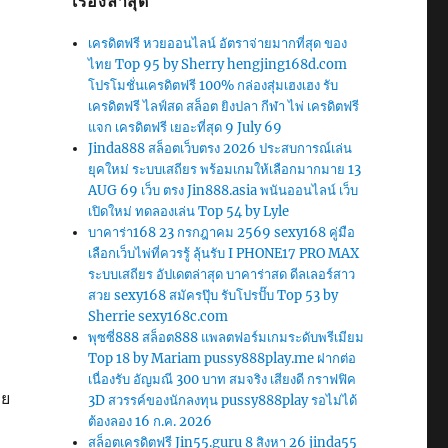
เรื่องล่าสุด
เครดิตฟรี หวยออนไลน์ อัตราจ่ายมากที่สุด ของ
ไทย Top 95 by Sherry hengjing168d.com
โปรโมชั่นเครดิตฟรี 100% กล่องสุ่มเฮงเฮง รับ
เครดิตฟรี ไลฟ์สด สล็อต ยิงปลา กีฬา ไพ่ เครดิตฟรี
แจก เครดิตฟรี เยอะที่สุด 9 July 69
Jinda888 สล็อตเว็บตรง 2026 ประสบการณ์เล่น
ยุคใหม่ ระบบเสถียร พร้อมเกมให้เลือกมากมาย 13
AUG 69 เว็บ ตรง Jin888.asia พนันออนไลน์ เว็บ
เปิดใหม่ ทดลองเล่น Top 54 by Lyle
บาคาร่า168 23 กรกฎาคม 2569 sexy168 คู่มือ
เลือกเว็บไพ่ที่ควรรู้ ลุ้นรับ I PHONE17 PRO MAX
ระบบเสถียร อัปเดตล่าสุด บาคาร่าสด ดีลเลอร์สาว
สวย sexy168 สมัครปุ๊บ รับโปรปั๊บ Top 53 by
Sherrie sexy168c.com
พุซซี่888 สล็อต888 แพลตฟอร์มเกมระดับพรีเมียม
Top 18 by Mariam pussy888play.me ฝากต่อ
เนื่องรับ อัญมณี 300 บาท สมจริง เสียงดี กราฟฟิค
าย
3D สวรรค์ของนักลงทุน pussy888play รอไม่ได้
ต้องลอง 16 ก.ค. 2026
สล็อตเครดิตฟรี Jin55.guru 8 สิงหา 26 jinda55