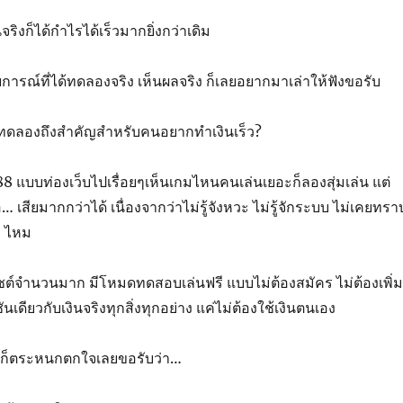
จริงก็ได้กำไรได้เร็วมากยิ่งกว่าเดิม
บการณ์ที่ได้ทดลองจริง เห็นผลจริง ก็เลยอยากมาเล่าให้ฟังขอรับ
ทดลองถึงสำคัญสำหรับคนอยากทำเงินเร็ว?
8 แบบท่องเว็บไปเรื่อยๆเห็นเกมไหนคนเล่นเยอะก็ลองสุ่มเล่น แต่
ือ… เสียมากกว่าได้ เนื่องจากว่าไม่รู้จังหวะ ไม่รู้จักระบบ ไม่เคยทรา
า” ไหม
็บไซต์จำนวนมาก มีโหมดทดสอบเล่นฟรี แบบไม่ต้องสมัคร ไม่ต้องเพิ่ม
นเดียวกับเงินจริงทุกสิ่งทุกอย่าง แค่ไม่ต้องใช้เงินตนเอง
็ตระหนกตกใจเลยขอรับว่า…