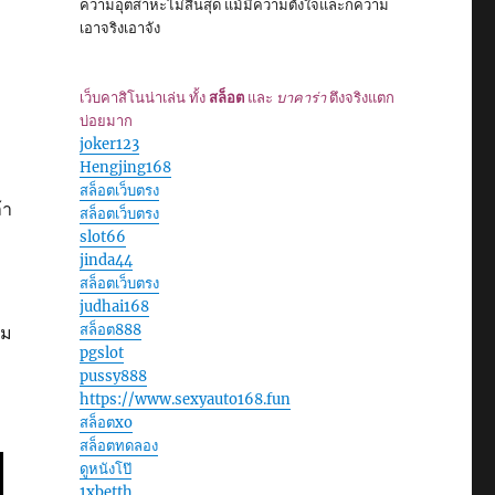
ความอุตสาหะไม่สิ้นสุด แม้มีความตั้งใจและก็ความ
เอาจริงเอาจัง
เว็บคาสิโนน่าเล่น ทั้ง
สล็อต
และ
บาคาร่า
ตึงจริงแตก
บ่อยมาก
joker123
Hengjing168
สล็อตเว็บตรง
้า
สล็อตเว็บตรง
slot66
jinda44
สล็อตเว็บตรง
judhai168
สล็อต888
กม
pgslot
pussy888
https://www.sexyauto168.fun
สล็อตxo
สล็อตทดลอง
ดูหนังโป๊
1xbetth