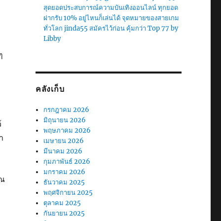
สุดยอดประสบการณ์ความบันเทิงออนไลน์ ทุกยอด
ฝากรับ 10% อยู่ไหนก็เล่นได้ จุดหมายของสายเกม
ทั่วโลก jinda55 สมัครไว้ก่อน คุ้มกว่า Top 77 by
Libby
ๆ
คลังเก็บ
กรกฎาคม 2026
มิถุนายน 2026
้
พฤษภาคม 2026
า
เมษายน 2026
มีนาคม 2026
กุมภาพันธ์ 2026
มกราคม 2026
ุณ
ธันวาคม 2025
พฤศจิกายน 2025
ตุลาคม 2025
กันยายน 2025