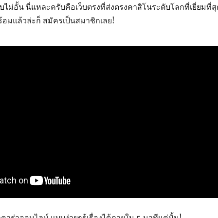
ม่อั้น นี่แหละครับคือเว็บตรงที่ส่งตรงคาสิโนระดับโลกที่เยี่ยมที่สุ
ร้อมแล้วล่ะก็ สมัครเป็นสมาชิกเลย!
าร่าออนไลน์ แบบง่ายๆรู้เรื่องได้ภายใน 5 นาทีแค่นั้น!