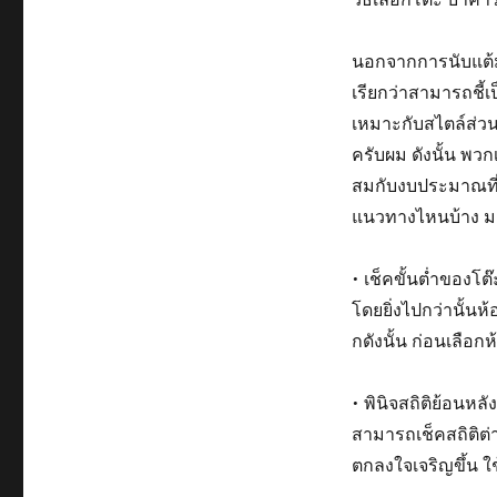
นอกจากการนับแต้ม
เรียกว่าสามารถชี้เ
เหมาะกับสไตล์ส่วน
ครับผม ดังนั้น พ
สมกับงบประมาณที่ค
แนวทางไหนบ้าง มา
• เช็คขั้นต่ำของโ
โดยยิ่งไปกว่านั้นห
กดังนั้น ก่อนเลือก
• พินิจสถิติย้อนหลั
สามารถเช็คสถิติต่
ตกลงใจเจริญขึ้น 