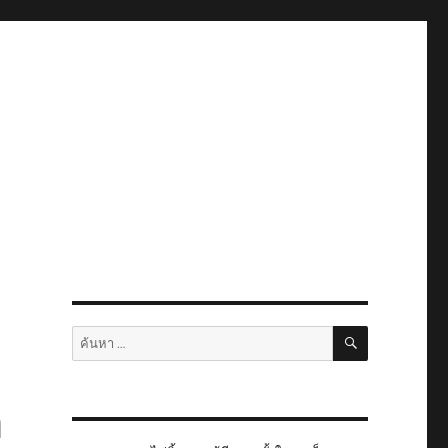
ค้นหา
ค้นหา:
า