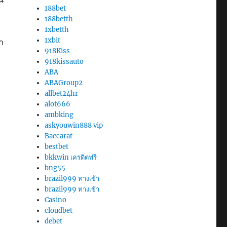
188bet
188betth
1xbetth
1xbit
า
918Kiss
918kissauto
ABA
ABAGroup2
allbet24hr
alot666
ambking
askyouwin888 vip
Baccarat
bestbet
bkkwin เครดิตฟรี
bng55
brazil999 ทางเข้า
brazil999 ทางเข้า
Casino
cloudbet
debet