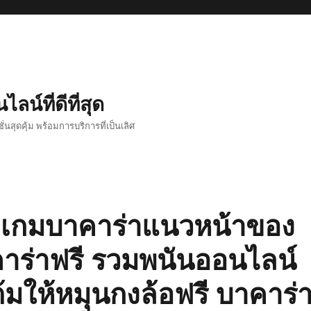
์ที่ดีที่สุด
นสุดคุ้ม พร้อมการบริการที่เป็นเลิศ
นำเกมบาคาร่าแนวหน้าของ
คาร่าฟรี รวมพนันออนไลน์
้มให้หมุนกงล้อฟรี บาคาร่