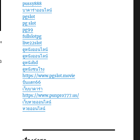
pussy888
บาคาร่าออนไลน์
pgslot
pg slot
pg99
fullslotpg
”
live22slot
ดูหนังออนไลน์
ดูหนังออนไลน์
อ
ดูหนังhd
ดูหนังชนโรง
https://www.pgslot.movie
ปั่นแตก66
เว็บบาคาร่า
https://www.punpro777.us/
เว็บหวยออนไลน์
หวยออนไลน์