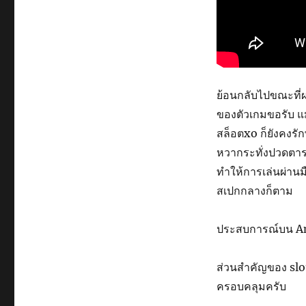
ย้อนกลับไปขณะที่ผ
ของตัวเกมขอรับ แม้
สล็อตxo ก็ยังคงรั
หวากระทั่งปวดตารา
ทำให้การเล่นผ่านมื
สเปกกลางก็ตาม
ประสบการณ์บน And
ส่วนสำคัญของ slo
ครอบคลุมครับ