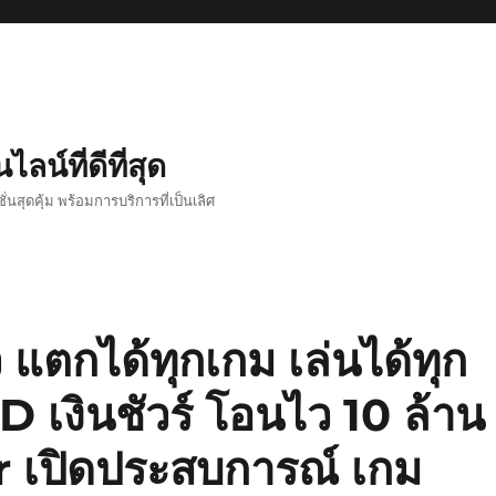
์ที่ดีที่สุด
นสุดคุ้ม พร้อมการบริการที่เป็นเลิศ
แตกได้ทุกเกม เล่นได้ทุก
 เงินชัวร์ โอนไว 10 ล้าน
r เปิดประสบการณ์ เกม