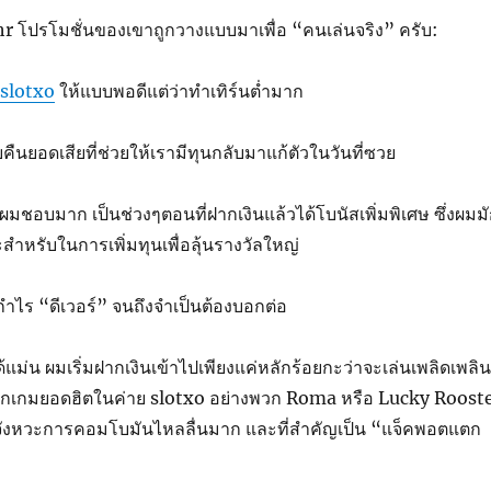
4hr โปรโมชั่นของเขาถูกวางแบบมาเพื่อ “คนเล่นจริง” ครับ:
slotxo
ให้แบบพอดีแต่ว่าทำเทิร์นต่ำมาก
คืนยอดเสียที่ช่วยให้เรามีทุนกลับมาแก้ตัวในวันที่ซวย
ผมชอบมาก เป็นช่วงๆตอนที่ฝากเงินแล้วได้โบนัสเพิ่มพิเศษ ซึ่งผมม
สำหรับในการเพิ่มทุนเพื่อลุ้นรางวัลใหญ่
ำไร “ดีเวอร์” จนถึงจำเป็นต้องบอกต่อ
ำได้แม่น ผมเริ่มฝากเงินเข้าไปเพียงแค่หลักร้อยกะว่าจะเล่นเพลิดเพลิ
ือกเกมยอดฮิตในค่าย slotxo อย่างพวก Roma หรือ Lucky Roost
าจังหวะการคอมโบมันไหลลื่นมาก และที่สำคัญเป็น “แจ็คพอตแตก