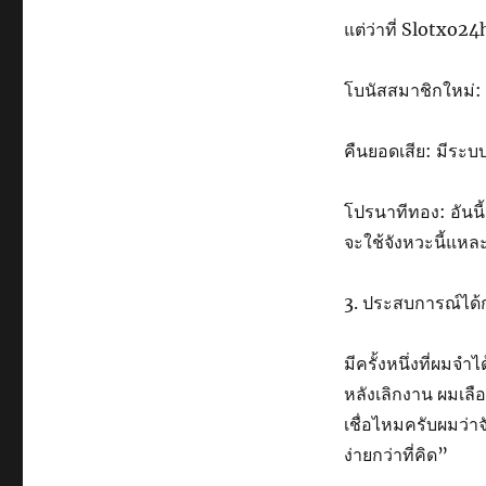
แต่ว่าที่ Slotxo2
โบนัสสมาชิกใหม่:
คืนยอดเสีย: มีระบบ
โปรนาทีทอง: อันนี้
จะใช้จังหวะนี้แหละ
3. ประสบการณ์ได้ก
มีครั้งหนึ่งที่ผมจ
หลังเลิกงาน ผมเล
เชื่อไหมครับผมว่
ง่ายกว่าที่คิด”