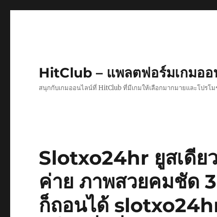
HitClub – แพลตฟอร์มเกมออนไลน
สนุกกับเกมออนไลน์ที่ HitClub ที่มีเกมให้เลือกมากมายและโปรโมชั่
Slotxo24hr ยูสเดียว 
ค่าย ภาพสวยคมชัด 3D
ก็ถอนได้ slotxo24h