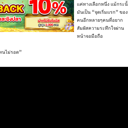
แค่ทางเลือกหนึ่ง แม้กระนั
มันเป็น “จุดเริ่มแรก” ของ
คนอีกหลายๆคนที่อยาก
สัมผัสความระทึกใจผ่าน
หน้าจอมือถือ
ปไหนไม่รอด”