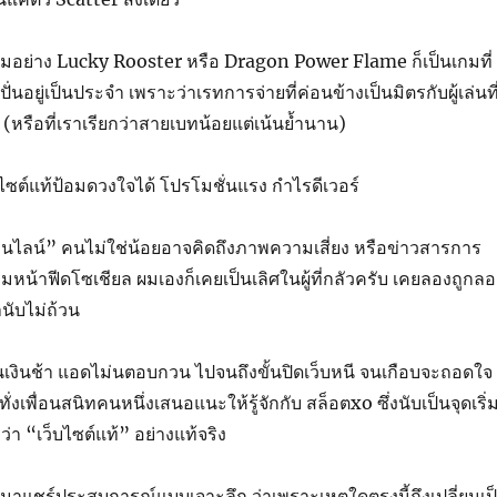
เกมอย่าง Lucky Rooster หรือ Dragon Power Flame ก็เป็นเกมที่
นอยู่เป็นประจำ เพราะว่าเรทการจ่ายที่ค่อนข้างเป็นมิตรกับผู้เล่นที
หรือที่เราเรียกว่าสายเบทน้อยแต่เน้นย้ำนาน)
ไซต์แท้ป้อมดวงใจได้ โปรโมชั่นแรง กำไรดีเวอร์
ไลน์” คนไม่ใช่น้อยอาจคิดถึงภาพความเสี่ยง หรือข่าวสารการ
มหน้าฟีดโซเชียล ผมเองก็เคยเป็นเลิศในผู้ที่กลัวครับ เคยลองถูกลอ
านับไม่ถ้วน
เงินช้า แอดไม่นตอบกวน ไปจนถึงขั้นปิดเว็บหนี จนเกือบจะถอดใจ
ั่งเพื่อนสนิทคนหนึ่งเสนอแนะให้รู้จักกับ สล็อตxo ซึ่งนับเป็นจุดเริ่
ว่า “เว็บไซต์แท้” อย่างแท้จริง
รมาแชร์ประสบการณ์แบบเจาะลึก ว่าเพราะเหตุใดตรงนี้ถึงเปลี่ยนเป