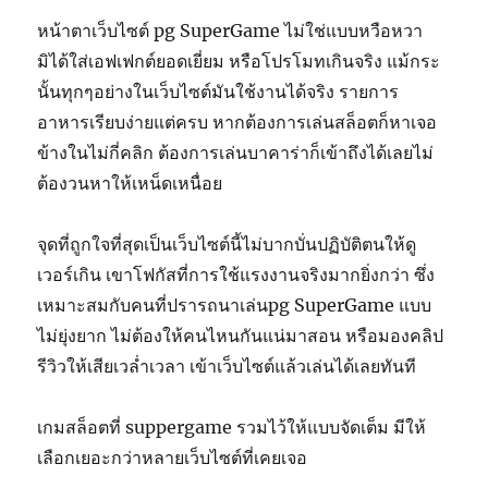
หน้าตาเว็บไซต์ pg SuperGame ไม่ใช่แบบหวือหวา
มิได้ใส่เอฟเฟกต์ยอดเยี่ยม หรือโปรโมทเกินจริง แม้กระ
นั้นทุกๆอย่างในเว็บไซต์มันใช้งานได้จริง รายการ
อาหารเรียบง่ายแต่ครบ หากต้องการเล่นสล็อตก็หาเจอ
ข้างในไม่กี่คลิก ต้องการเล่นบาคาร่าก็เข้าถึงได้เลยไม่
ต้องวนหาให้เหน็ดเหนื่อย
จุดที่ถูกใจที่สุดเป็นเว็บไซต์นี้ไม่บากบั่นปฏิบัติตนให้ดู
เวอร์เกิน เขาโฟกัสที่การใช้แรงงานจริงมากยิ่งกว่า ซึ่ง
เหมาะสมกับคนที่ปรารถนาเล่นpg SuperGame แบบ
ไม่ยุ่งยาก ไม่ต้องให้คนไหนกันแน่มาสอน หรือมองคลิป
รีวิวให้เสียเวล่ำเวลา เข้าเว็บไซต์แล้วเล่นได้เลยทันที
เกมสล็อตที่ suppergame รวมไว้ให้แบบจัดเต็ม มีให้
เลือกเยอะกว่าหลายเว็บไซต์ที่เคยเจอ