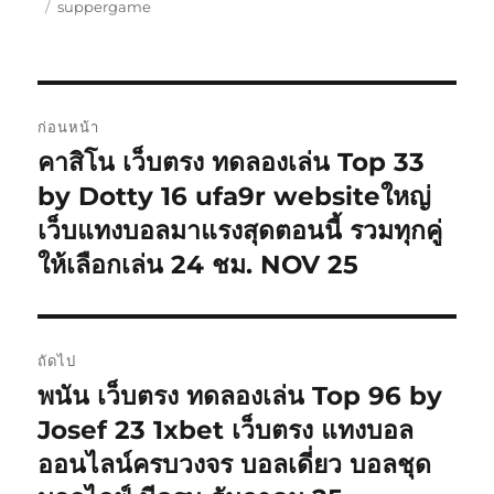
เขียน
เมื่อ
หมู่
ป้าย
suppergame
กำกับ
แนะแนว
ก่อนหน้า
เรื่อง
คาสิโน เว็บตรง ทดลองเล่น Top 33
เรื่อง
ก่อน
by Dotty 16 ufa9r websiteใหญ่
หน้า:
เว็บแทงบอลมาแรงสุดตอนนี้ รวมทุกคู่
ให้เลือกเล่น 24 ชม. NOV 25
ถัดไป
พนัน เว็บตรง ทดลองเล่น Top 96 by
เรื่อง
ต่อ
Josef 23 1xbet เว็บตรง แทงบอล
ไป:
ออนไลน์ครบวงจร บอลเดี่ยว บอลชุด