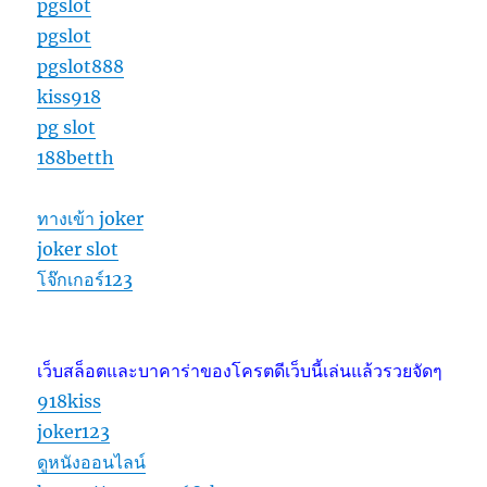
pgslot
pgslot
pgslot888
kiss918
pg slot
188betth
ทางเข้า joker
joker slot
โจ๊กเกอร์123
เว็บสล็อตและบาคาร่าของโครตดีเว็บนี้เล่นแล้วรวยจัดๆ
918kiss
joker123
ดูหนังออนไลน์