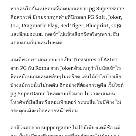
หากคนใดกันแน่ชอบสล็อตบอกเลยว่า pg SuperGame
คือสวรรค์ มีเกมจากทุกค่ายที่นึกออก PG Soft, Joker,
JILI, Pragmatic Play, Red Tiger, Blueprint, CQ9
และอีกเยอะแยะ กดเข้าไปแล้วเลือกผิดจริงๆเพราะธีม
แต่ละเกมก็น่าเล่นไปหมด
เกมที่พวกเราเล่นบ่อยมากเป็น Treasures of Aztec
จาก PG กับ Roma จาก Joker ด้วยเหตุว่าโบนัสเข้าไว
ฟีลเหมือนเกมเล่นเพลินๆไม่เครียด เล่นได้กำไรบ้างเสีย
บ้างแม้กระนั้นไม่กดดัน อีกอย่างที่ต้องการดูคือ เว็บไซต์
pg SuperGame โหลดเกมเร็วมาก ไม่ว่าจะเล่นบน
โทรศัพท์มือถือหรือคอมพิวเตอร์ ระบบลื่น ไม่มีค้าง ไม่
กระตุกแม้จะเปิดหลายหน้าพร้อม
คาสิโนสดจาก suppergame ไม่ได้มีเพียงแค่มีชื่อ แม้