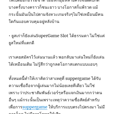
ไพ่เปิดออกธรรมชาติ ไม่มีหักมุมหลายครั้งจนผิดปกติ
บางครั้งบางคราวก็ชนะยาว บางโอกาสก็แพ้รวด แม้
กระนั้นมันเป็นไปตามจังหวะเกมจริงๆไม่ใช่เหมือนมีคน
ใดกันแอบควบคุมอยู่หลังบ้าน
• ยูสเก่าก็ยังเล่นSuperGame Slot ได้ธรรมดา ไม่ใช่แค่
ยูสใหม่ที่แตกดี
เราเคยสมัครไว้เล่นนานแล้ว พอกลับมาเล่นใหม่ก็ยังเล่น
ได้เหมือนเดิม ไม่รู้สึกว่าถูกลดโอกาสแตกแบบแอบๆ
ทั้งหมดนี้ทำให้เราคิดว่าสาเหตุที่ suppergame ได้รับ
ความเชื่อถือจากผู้เล่นมากไม่น้อยเลยทีเดียว ไม่ใช่
เพราะว่าประชาสัมพันธ์เวอร์ๆหรือแจกเงินมากกว่าคน
อื่นๆ แม้กระนั้นเป็นเพราะเหตุว่าความซื่อสัตย์สำหรับ
เพื่อการ
suppergame
ให้บริการแบบตรงไปตรงมา ไม่มี