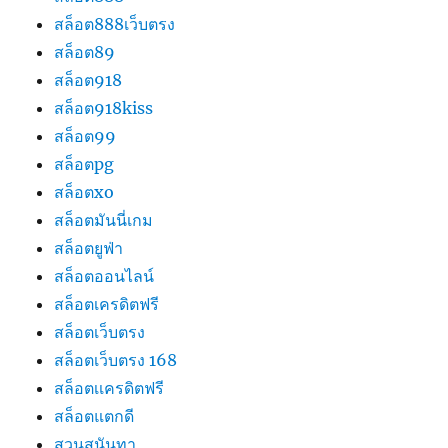
สล็อต888เว็บตรง
สล็อต89
สล็อต918
สล็อต918kiss
สล็อต99
สล็อตpg
สล็อตxo
สล็อตมันนี่เกม
สล็อตยูฟ่า
สล็อตออนไลน์
สล็อตเครดิตฟรี
สล็อตเว็บตรง
สล็อตเว็บตรง 168
สล็อตเเครดิตฟรี
สล็อตแตกดี
สวนสุนันทา