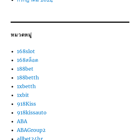
หมวดหมู่
168slot
168สล็อต
188bet
188betth
1xbetth
1xbit
918Kiss
918kissauto
ABA
ABAGroup2
allbet24hr