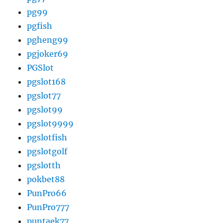
pg99
pgfish
pgheng99
pgjoker69
PGSlot
pgslot168
pgslot77
pgslot99
pgslot9999
pgslotfish
pgslotgolf
pgslotth
pokbet88
PunPro66
PunPro777
puntaek77