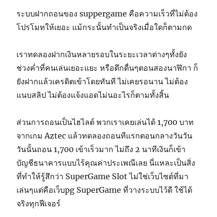
ระบบฝากถอนของ suppergame คือความเร็วที่ไม่ต้อง
โปรโมทให้เยอะ แม้กระนั้นทำเป็นจริงเมื่อใดก็ตามกด
เราทดลองฝากเงินหลายรอบในระยะเวลาต่างๆทั้งยัง
ช่วงค่ำที่คนเล่นเยอะแยะ หรือดึกดื่นๆตอนสองนาฬิกา ก็
ยังฝากแล้วเครดิตเข้าโดยทันที ไม่เคยรอนาน ไม่ต้อง
แนบสลิป ไม่ต้องแจ้งแอดไม่นอะไรก็ตามทั้งสิ้น
ส่วนการถอนเป็นไฮไลต์ พวกเราเคยเล่นได้ 1,700 บาท
จากเกม Aztec แล้วทดลองถอนทีแรกตอนกลางวันวัน
วันนั้นถอน 1,700 เข้าเร็วมาก ไม่ถึง 2 นาทีเงินก็เข้า
บัญชีธนาคารแบบไร้คุณค่าประเพณีเลย นี่แหละเป็นสิ่ง
ที่ทำให้รู้สึกว่า SuperGame Slot ไม่ใช่เว็บไซต์ที่มา
เล่นๆแต่คือเว็บpg SuperGame ที่วางระบบไว้ดี ใช้ได้
จริงทุกฟีเจอร์