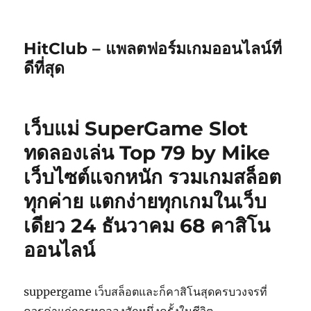
HitClub – แพลตฟอร์มเกมออนไลน์ที่
ดีที่สุด
เว็บแม่ SuperGame Slot
ทดลองเล่น Top 79 by Mike
เว็บไซต์แจกหนัก รวมเกมสล็อต
ทุกค่าย แตกง่ายทุกเกมในเว็บ
เดียว 24 ธันวาคม 68 คาสิโน
ออนไลน์
suppergame เว็บสล็อตและก็คาสิโนสุดครบวงจรที่