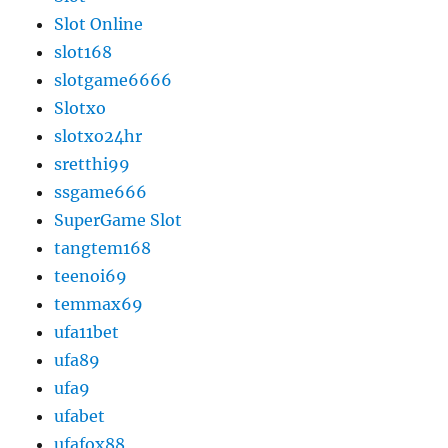
Slot Online
slot168
slotgame6666
Slotxo
slotxo24hr
sretthi99
ssgame666
SuperGame Slot
tangtem168
teenoi69
temmax69
ufa11bet
ufa89
ufa9
ufabet
ufafox88