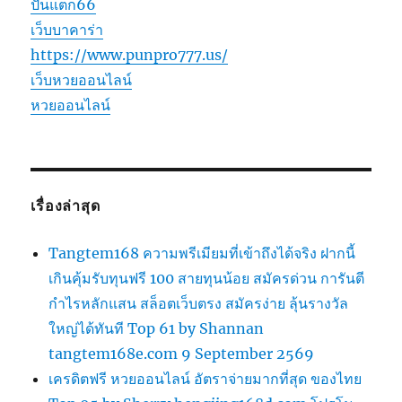
ปั่นแตก66
เว็บบาคาร่า
https://www.punpro777.us/
เว็บหวยออนไลน์
หวยออนไลน์
เรื่องล่าสุด
Tangtem168 ความพรีเมียมที่เข้าถึงได้จริง ฝากนี้
เกินคุ้มรับทุนฟรี 100 สายทุนน้อย สมัครด่วน การันตี
กำไรหลักแสน สล็อตเว็บตรง สมัครง่าย ลุ้นรางวัล
ใหญ่ได้ทันที Top 61 by Shannan
tangtem168e.com 9 September 2569
เครดิตฟรี หวยออนไลน์ อัตราจ่ายมากที่สุด ของไทย