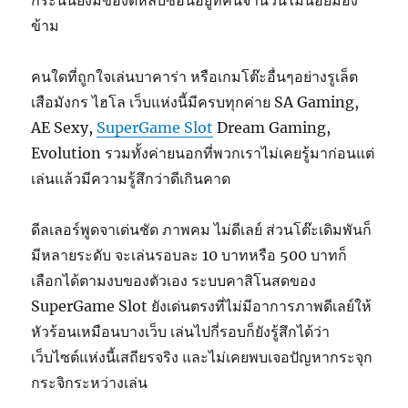
กระนั้นยังมีของดีหลบซ่อนอยู่ที่คนจำนวนไม่น้อยมอง
ข้าม
คนใดที่ถูกใจเล่นบาคาร่า หรือเกมโต๊ะอื่นๆอย่างรูเล็ต
เสือมังกร ไฮโล เว็บแห่งนี้มีครบทุกค่าย SA Gaming,
AE Sexy,
SuperGame Slot
Dream Gaming,
Evolution รวมทั้งค่ายนอกที่พวกเราไม่เคยรู้มาก่อนแต่
เล่นแล้วมีความรู้สึกว่าดีเกินคาด
ดีลเลอร์พูดจาเด่นชัด ภาพคม ไม่ดีเลย์ ส่วนโต๊ะเดิมพันก็
มีหลายระดับ จะเล่นรอบละ 10 บาทหรือ 500 บาทก็
เลือกได้ตามงบของตัวเอง ระบบคาสิโนสดของ
SuperGame Slot ยังเด่นตรงที่ไม่มีอาการภาพดีเลย์ให้
หัวร้อนเหมือนบางเว็บ เล่นไปกี่รอบก็ยังรู้สึกได้ว่า
เว็บไซต์แห่งนี้เสถียรจริง และไม่เคยพบเจอปัญหากระจุก
กระจิกระหว่างเล่น