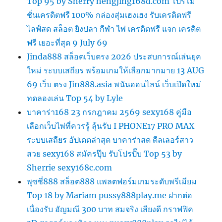
Top 95 by Sherry hengjing168d.com โปรโม
ชั่นเครดิตฟรี 100% กล่องสุ่มเฮงเฮง รับเครดิตฟรี
ไลฟ์สด สล็อต ยิงปลา กีฬา ไพ่ เครดิตฟรี แจก เครดิต
ฟรี เยอะที่สุด 9 July 69
Jinda888 สล็อตเว็บตรง 2026 ประสบการณ์เล่นยุค
ใหม่ ระบบเสถียร พร้อมเกมให้เลือกมากมาย 13 AUG
69 เว็บ ตรง Jin888.asia พนันออนไลน์ เว็บเปิดใหม่
ทดลองเล่น Top 54 by Lyle
บาคาร่า168 23 กรกฎาคม 2569 sexy168 คู่มือ
เลือกเว็บไพ่ที่ควรรู้ ลุ้นรับ I PHONE17 PRO MAX
ระบบเสถียร อัปเดตล่าสุด บาคาร่าสด ดีลเลอร์สาว
สวย sexy168 สมัครปุ๊บ รับโปรปั๊บ Top 53 by
Sherrie sexy168c.com
พุซซี่888 สล็อต888 แพลตฟอร์มเกมระดับพรีเมียม
Top 18 by Mariam pussy888play.me ฝากต่อ
เนื่องรับ อัญมณี 300 บาท สมจริง เสียงดี กราฟฟิค