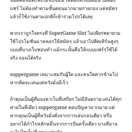
ข้อดีคือข้อตกลงไม่ซับซ้อน ไม่ต้องทักแอดมิน ไม่ต้อง
แชร์ ไม่ต้องทำตามขั้นตอนมากมายก่ายกอง แค่สมัคร
แล้วก็ใช้งานตามปกติก็เข้าร่วมโปรได้เลย
พวกเราถูกใจตรงที่ SuperGame Slot ไม่เพียรพยายาม
ใช้โปรโมชั่นมาหลอกให้สมัคร แล้วเอาไปติดเทิร์นสูงๆ
แบบที่บางเว็บชอบทำ แม้กระนั้นคือให้แบบแฟร์ๆใช้ได้
จริง ถอนได้จริง
suppergame เหมาะสมกับผู้ใด และคนใดควรข้ามไป
หากคิดจะเล่นแค่หวังมั่งมีเร็ว
ถ้าคุณเป็นผู้ที่มองหาเว็บที่เสถียร ไม่มีอันตราย เล่นได้ทุก
ค่ายในที่เดียว suppergame ตอบปัญหามากมาย แต่
หากคุณเป็นผู้ที่หวังมั่งคั่งจากการเล่นรอบเดียว หรือ
อยากได้กำไรหลักหมื่นจากการปั่นครั้งเดียว บางทีอาจ