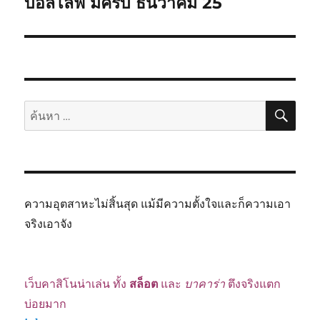
บอลไลฟ์ มีครบ ธันวาคม 25
ค้นห
ค้นหา:
ความอุตสาหะไม่สิ้นสุด แม้มีความตั้งใจและก็ความเอา
จริงเอาจัง
เว็บคาสิโนน่าเล่น ทั้ง
สล็อต
และ
บาคาร่า
ตึงจริงแตก
บ่อยมาก