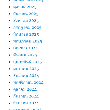
ตุลาคม 2025
กันยายน 2025
สิงหาคม 2025
กรกฎาคม 2025
มิถุนายน 2025
พฤษภาคม 2025
เมษายน 2025
มีนาคม 2025
กุมภาพันธ์ 2025
มกราคม 2025
ธันวาคม 2024
พฤศจิกายน 2024
ตุลาคม 2024
กันยายน 2024
สิงหาคม 2024
กรกฎาคม 2024